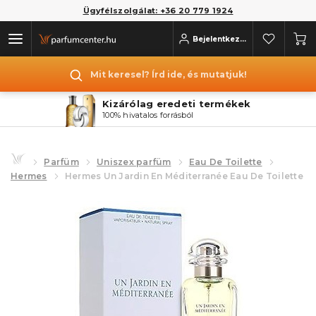
Ügyfélszolgálat: +36 20 779 1924
Bejelentkezés
Mit keresel? Írd ide, és mutatjuk!
Kizárólag eredeti termékek
100% hivatalos forrásból
Parfüm
Uniszex parfüm
Eau De Toilette
Hermes
Hermes Un Jardin En Méditerranée Eau De Toilette