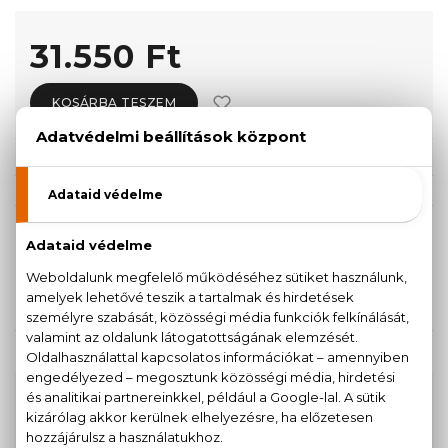
31.550 Ft
KOSÁRBA TESZEM
Törzsvásárlóknak csak:
29.973 Ft
KISZERELÉS KIVÁLASZTÁSA
Teszter 100 ml
100 ml
24.120 Ft
31.550 Ft
KAPCSOLÓDÓ TERMÉKEK
100% eredeti termékek,
14 napos visszaküldési
garanciával
+36
Kérdésed van, elakadtál? Hívd ügyfélszolgálatunkat: