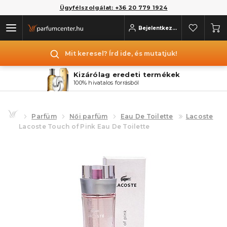
Ügyfélszolgálat: +36 20 779 1924
Bejelentkezés
Mit keresel? Írd ide, és mutatjuk!
Kizárólag eredeti termékek
100% hivatalos forrásból
Parfüm
Női parfüm
Eau De Toilette
Lacoste
Lacoste Touch of Pink Eau De Toilette