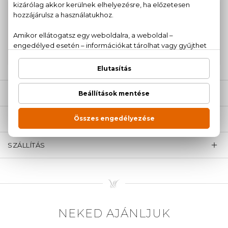
100% eredeti termékek,
14 napos visszaküldési
garanciával
+36
Kérdésed van, elakadtál? Hívd ügyfélszolgálatunkat:
20 779 1924
LEÍRÁS
ÉRTÉKELÉSEK (0)
SZÁLLÍTÁS
NEKED AJÁNLJUK