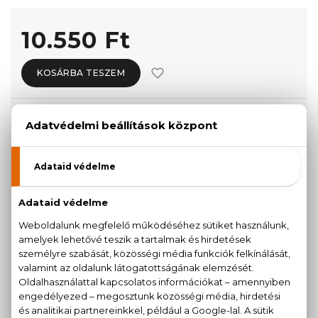
10.550 Ft
KOSÁRBA TESZEM
Törzsvásárlóknak csak:
10.023 Ft
KISZERELÉS KIVÁLASZTÁSA
Teszter 90 ml
30 ml
10.550 Ft
10.990 Ft
50 ml
90 ml
13.390 Ft
17.330 Ft
KAPCSOLÓDÓ TERMÉKEK