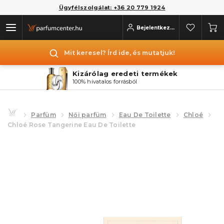
Ügyfélszolgálat: +36 20 779 1924
Bejelentkezés
Mit keresel? Írd ide, és mutatjuk!
Kizárólag eredeti termékek
100% hivatalos forrásból
Parfüm
Női parfüm
Eau De Toilette
Chloé
Chloé Rose Tangerine Eau De Toilette