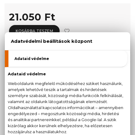
21.050 Ft
KOSÁRBA TESZEM
Törzsvásárlóknak csak:
19.998 Ft
KISZERELÉS KIVÁLASZTÁSA
50 ml
75 ml
21.050 Ft
25.440 Ft
KAPCSOLÓDÓ TERMÉKEK
100% eredeti termékek,
14 napos visszaküldési
garanciával
+36
Kérdésed van, elakadtál? Hívd ügyfélszolgálatunkat: