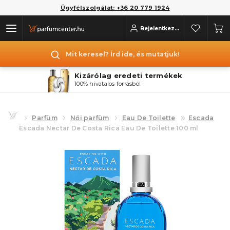
Ügyfélszolgálat: +36 20 779 1924
Bejelentkezés
Mit keresel? Írd ide, és mutatjuk!
Kizárólag eredeti termékek
100% hivatalos forrásból
Parfüm
Női parfüm
Eau De Toilette
Escada
Escada Nectar De Costa Rica Eau De Toilette 100 ml