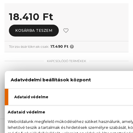
18.410 Ft
KOSÁRBA TESZEM
Törzsvásárlóknak csak:
17.490 Ft
KAPCSOLÓDÓ TERMÉKEK
100% eredeti termékek,
14 napos visszaküldési
garanciával
+36
Kérdésed van, elakadtál? Hívd ügyfélszolgálatunkat:
20 779 1924
LEÍRÁS