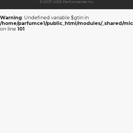
© 2007-2026 Parfümcenter.hu
Warning
: Undefined variable $gtin in
/home/parfumce1/public_html/modules/_shared/mic
on line
101