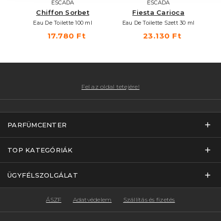
ESCADA
ESCADA
Chiffon Sorbet
Fiesta Carioca
Eau De Toilette 100 ml
Eau De Toilette Szett 30 ml
E
17.780 Ft
23.130 Ft
Fel az oldal tetejére!
PARFÜMCENTER
TOP KATEGÓRIÁK
ÜGYFÉLSZOLGÁLAT
ÁSZF
Adatvédelem
Szállítás és fizetés