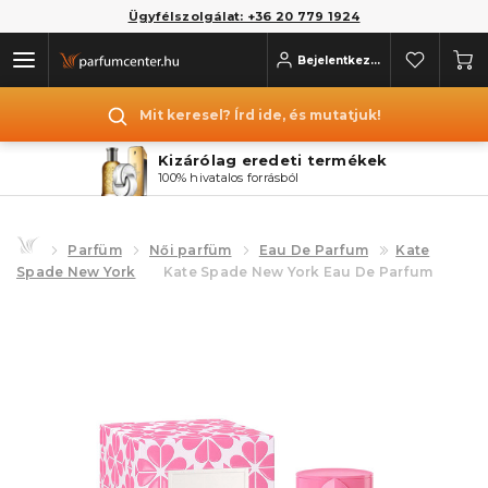
Ügyfélszolgálat: +36 20 779 1924
Bejelentkezés
Mit keresel? Írd ide, és mutatjuk!
Kizárólag eredeti termékek
100% hivatalos forrásból
Parfüm
Női parfüm
Eau De Parfum
Kate
Spade New York
Kate Spade New York Eau De Parfum