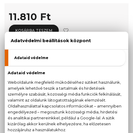
11.810 Ft
KOSÁRBA TESZEM
Törzsvásárlóknak csak:
11.220 Ft
KISZERELÉS KIVÁLASZTÁSA
40 ml
11.810 Ft
KAPCSOLÓDÓ TERMÉKEK
100% eredeti termékek,
14 napos visszaküldési
garanciával
+36
Kérdésed van, elakadtál? Hívd ügyfélszolgálatunkat: