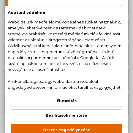
La Petite Robe Noire Eau De
29.350 Ft
Parfum Absolue 100 ml
La Petite Robe Noire Eau De
35.060 Ft
Parfum Szett 50+5+75 ml
La Petite Robe Noire Eau De
34.620 Ft
Parfum Intense Szett 50+5+75 ml
La Petite Robe Noire Eau De
15.360 Ft
Toilette
-tól
La Petite Robe Noire Eau De
30.230 Ft
Parfum Intense
-tól
100% eredeti termékek,
14 napos visszaküldési