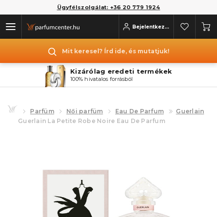
Ügyfélszolgálat: +36 20 779 1924
Bejelentkezés
Mit keresel? Írd ide, és mutatjuk!
Kizárólag eredeti termékek
100% hivatalos forrásból
Parfüm
Női parfüm
Eau De Parfum
Guerlain
Guerlain La Petite Robe Noire Eau De Parfum