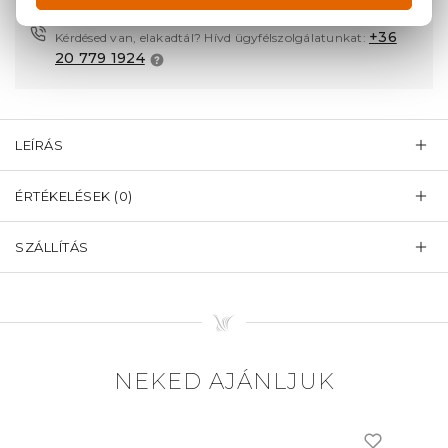
garanciával
+36
Kérdésed van, elakadtál? Hívd ügyfélszolgálatunkat:
20 779 1924
LEÍRÁS
ÉRTÉKELÉSEK (0)
SZÁLLÍTÁS
NEKED AJÁNLJUK