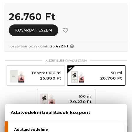
26.760 Ft
KOSÁRBA TESZEM
Törzsvásárlóknak csak:
25.422 Ft
KISZERELÉS KIVÁLASZTÁSA
Teszter 100 ml
50 ml
25.880 Ft
26.760 Ft
100 ml
30.230 Ft
KAPCSOLÓDÓ TERMÉKEK