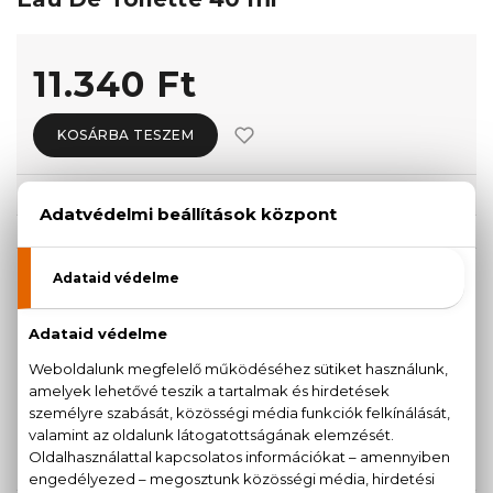
11.340 Ft
KOSÁRBA TESZEM
Törzsvásárlóknak csak:
10.773 Ft
KISZERELÉS KIVÁLASZTÁSA
AKCIÓ
40 ml
60 ml
11.340 Ft
11.510 Ft
13.540 Ft
100 ml
15.610 Ft
KAPCSOLÓDÓ TERMÉKEK