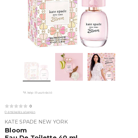
*A kép illusztráció
0
0 értékelés alapján
KATE SPADE NEW YORK
Bloom
Eau De Toilette 40 ml