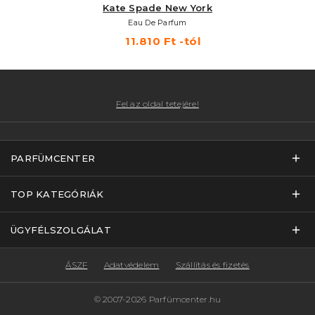
Kate Spade New York
Eau De Parfum
11.810 Ft -tól
Fel az oldal tetejére!
PARFÜMCENTER
TOP KATEGÓRIÁK
ÜGYFÉLSZOLGÁLAT
ÁSZF
Adatvédelem
Szállítás és fizetés
© 2007-2026 Parfümcenter.hu