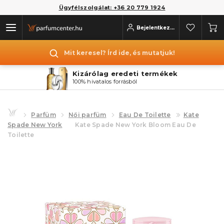
Ügyfélszolgálat: +36 20 779 1924
Bejelentkezés
Mit keresel? Írd ide, és mutatjuk!
Kizárólag eredeti termékek
100% hivatalos forrásból
Parfüm
Női parfüm
Eau De Toilette
Kate
Spade New York
Kate Spade New York Bloom Eau De
Toilette