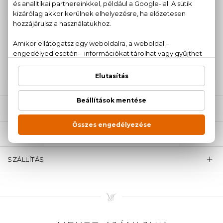
100% eredeti termékek,
14 napos visszaküldési
garanciával
+36
Kérdésed van, elakadtál? Hívd ügyfélszolgálatunkat:
20 779 1924
LEÍRÁS
ÉRTÉKELÉSEK (0)
SZÁLLÍTÁS