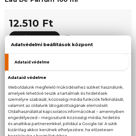
12.510 Ft
KOSÁRBA TESZEM
Törzsvásárlóknak csak:
11.885 Ft
KISZERELÉS KIVÁLASZTÁSA
60 ml
100 ml
9.470 Ft
12.510 Ft
KAPCSOLÓDÓ TERMÉKEK
100% eredeti termékek,
14 napos visszaküldési
garanciával