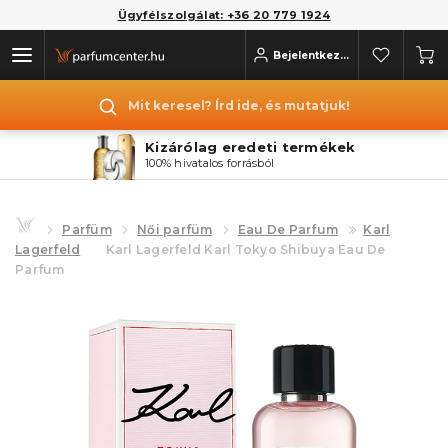
Ügyfélszolgálat: +36 20 779 1924
Bejelentkezés
Mit keresel? Írd ide, és mutatjuk!
Kizárólag eredeti termékek
100% hivatalos forrásból
Parfüm
Női parfüm
Eau De Parfum
Karl
Lagerfeld
Karl Lagerfeld Karl Tokyo Shibuya Eau De
Parfum