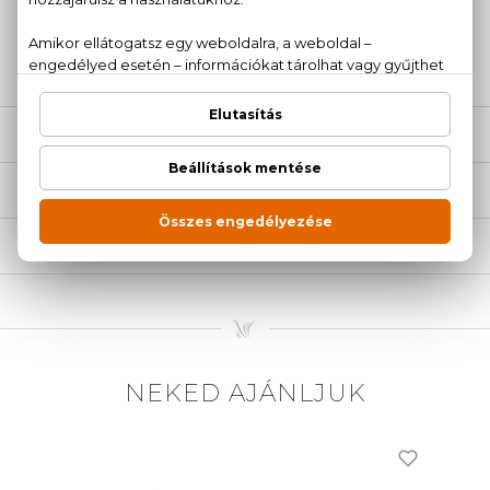
+36
Kérdésed van, elakadtál? Hívd ügyfélszolgálatunkat:
20 779 1924
LEÍRÁS
ÉRTÉKELÉSEK (0)
SZÁLLÍTÁS
NEKED AJÁNLJUK