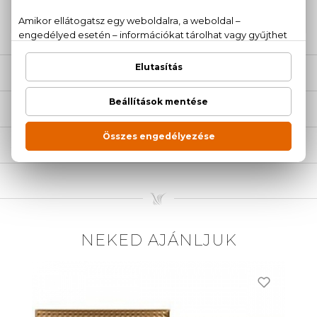
20 779 1924
LEÍRÁS
ÉRTÉKELÉSEK (0)
SZÁLLÍTÁS
NEKED AJÁNLJUK