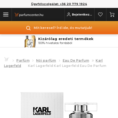
Ügyfélszolgálat: +36 20 779 1924
Bejelentkezés
Mit keresel? Írd ide, és mutatjuk!
Kizárólag eredeti termékek
100% hivatalos forrásból
Parfüm
Női parfüm
Eau De Parfum
Karl
Lagerfeld
Karl Lagerfeld Karl Lagerfeld Eau De Parfum