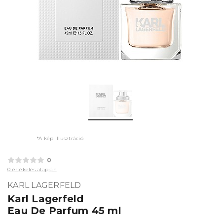
*A kép illusztráció
0
0 értékelés alapján
KARL LAGERFELD
Karl Lagerfeld
Eau De Parfum 45 ml