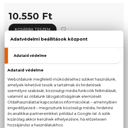
10.550 Ft
KOSÁRBA TESZEM
Törzsvásárlóknak csak:
10.023 Ft
KISZERELÉS KIVÁLASZTÁSA
45 ml
85 ml
10.550 Ft
12.510 Ft
KAPCSOLÓDÓ TERMÉKEK
100% eredeti termékek,
14 napos visszaküldési
garanciával
+36
Kérdésed van, elakadtál? Hívd ügyfélszolgálatunkat: