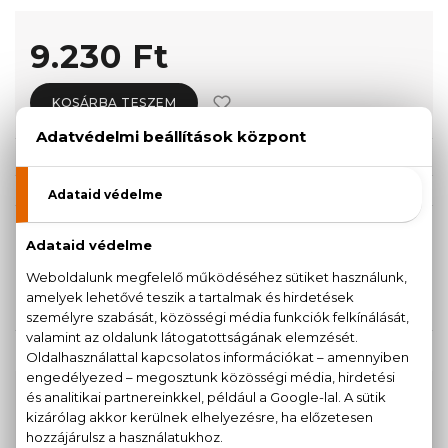
9.230 Ft
KOSÁRBA TESZEM
Törzsvásárlóknak csak:
8.769 Ft
KISZERELÉS KIVÁLASZTÁSA
Teszter 100 ml
100 ml
9.230 Ft
11.870 Ft
KAPCSOLÓDÓ TERMÉKEK
100% eredeti termékek,
14 napos visszaküldési
garanciával
+36
Kérdésed van, elakadtál? Hívd ügyfélszolgálatunkat: