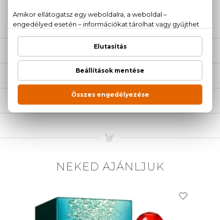
20 779 1924
LEÍRÁS
ÉRTÉKELÉSEK (0)
SZÁLLÍTÁS
NEKED AJÁNLJUK