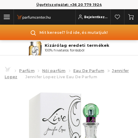
Ügyfélszolgálat: +36 20 779 1924
Bejelentkezés
Mit keresel? Írd ide, és mutatjuk!
Kizárólag eredeti termékek
100% hivatalos forrásból
Parfüm
Női parfüm
Eau De Parfum
Jennifer
Lopez
Jennifer Lopez Live Eau De Parfum