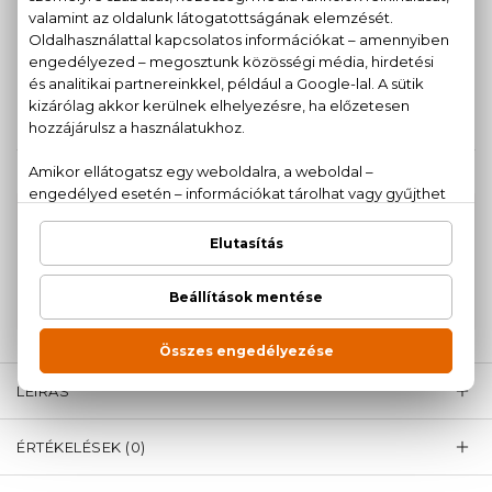
9.200 Ft
100 ml
9.230 Ft
KAPCSOLÓDÓ TERMÉKEK
100% eredeti termékek,
14 napos visszaküldési
garanciával
+36
Kérdésed van, elakadtál? Hívd ügyfélszolgálatunkat:
20 779 1924
LEÍRÁS
ÉRTÉKELÉSEK (0)