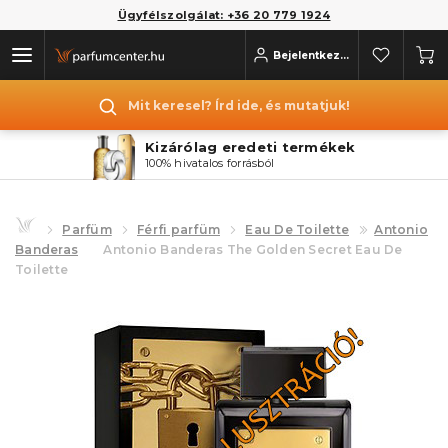
Ügyfélszolgálat: +36 20 779 1924
Bejelentkezés
Mit keresel? Írd ide, és mutatjuk!
Kizárólag eredeti termékek
100% hivatalos forrásból
Parfüm
Férfi parfüm
Eau De Toilette
Antonio
Banderas
Antonio Banderas The Golden Secret Eau De
Toilette