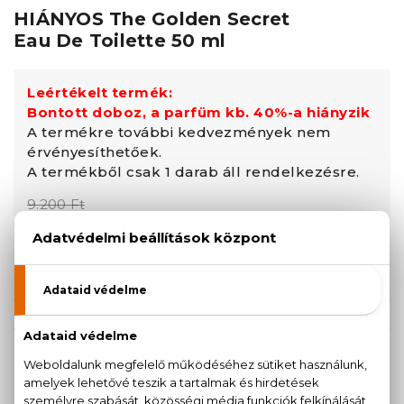
HIÁNYOS The Golden Secret
Eau De Toilette 50 ml
Leértékelt termék:
Bontott doboz, a parfüm kb. 40%-a hiányzik
A termékre további kedvezmények nem
érvényesíthetőek.
A termékből csak 1 darab áll rendelkezésre.
9.200 Ft
6.060 Ft
KOSÁRBA TESZEM
KISZERELÉS KIVÁLASZTÁSA
AKCIÓ
Teszter 100 ml
50 ml
8.380 Ft
6.060 Ft