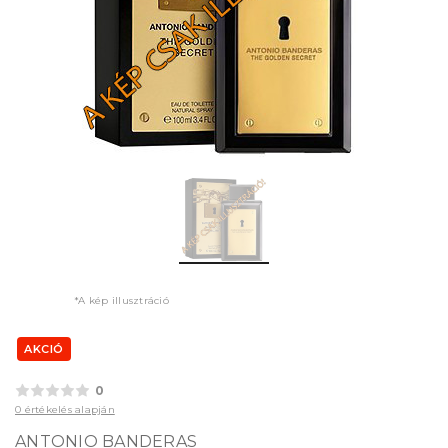
*A kép illusztráció
AKCIÓ
0
0 értékelés alapján
ANTONIO BANDERAS