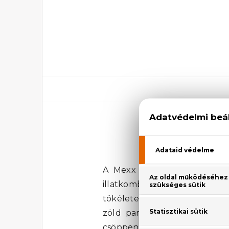
A Mexx Pure Man Eau De To
illatkombinációt kínál. Ez a
tökéletes harmóniáját hozza 
zöld paradicsom és paradicso
csöppennél, ahol a természete