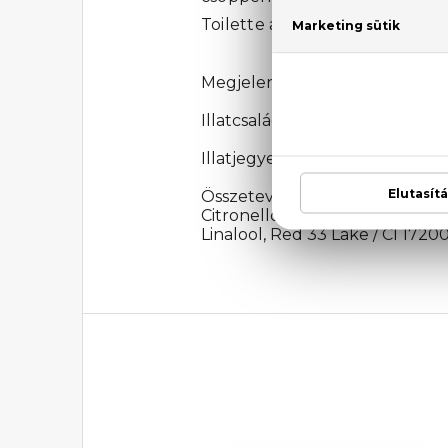
Toilette a modern férfiaknak s
Megjelenési év: 2012
Illatcsalád: Aromás-fűszeres
Illatjegyek: Kardamom, bors, z
Összetevők: Alcohol Denat., Wa
Citronellol, Coumarin, Diethy
Linalool, Red 33 Lake / CI 17200,