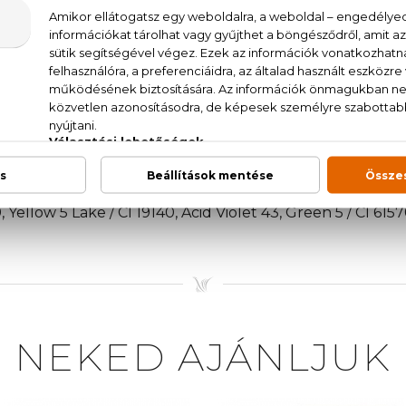
zól, akik szeretik a természetes, mégis markáns illatok
öld paradicsom, paradicsomlevél
ter / Aqua, Parfum/Fragrance, Alpha-Isomethyl Ionone, 
lamino Hydroxybenzoyl Hexyl Benzoate, Octinoxate, Eugen
 Yellow 5 Lake / CI 19140, Acid Violet 43, Green 5 / CI 615
NEKED AJÁNLJUK