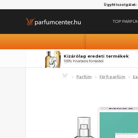
Ügyfélszolgálat:
TOP PARFÜ
Kizárólag eredeti termékek
100% hivatalos forrásból
Parfüm
Férfi parfüm
Ea