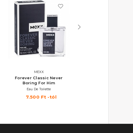
MEXX
MEXX
Forever Classic Never
Fresh Man
Boring For Him
Eau De Toilette
Eau De Toilette
5.740 Ft -tól
7.500 Ft -tól