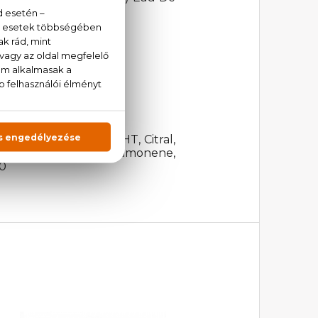
at.
Benzyl Salicylate, BHT, Citral,
ol, Geraniol, Lyral, Limonene,
70