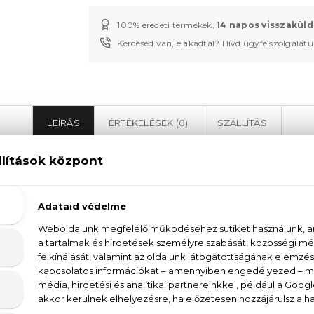
100% eredeti termékek,
14 napos visszaküld
Kérdésed van, elakadtál? Hívd ügyfélszolgálat
LEÍRÁS
ÉRTÉKELÉSEK (0)
SZÁLLÍTÁS
Mexx Pure Man (2013) Eau De Toilette
ilette a Mexx márka férfi parfümje, amely egy i
 parfüm az aromás-fűszeres illatcsalád tagja, amely 
el nekünk. Az aromás illatjegyek közül a kardamom 
mlevél frissessége egészít ki. Az illatkompozíció o
s frissesség és a fűszeres, férfias karakter keveredik.