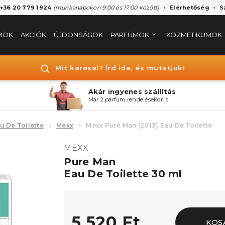
 +36 20 779 1924
(munkanapokon 9:00 és 17:00 között)
Elérhetőség
S
MÖK
AKCIÓK
ÚJDONSÁGOK
PARFÜMÖK
KOZMETIKUMOK
Mit keresel? Írd ide, és mutatjuk!
Akár ingyenes szállítás
Már 2 parfüm rendelésekor is
u De Toilette
Mexx
Mexx Pure Man (2013) Eau De Toilette
MEXX
Pure Man
Eau De Toilette 30 ml
5.520 Ft
KOS