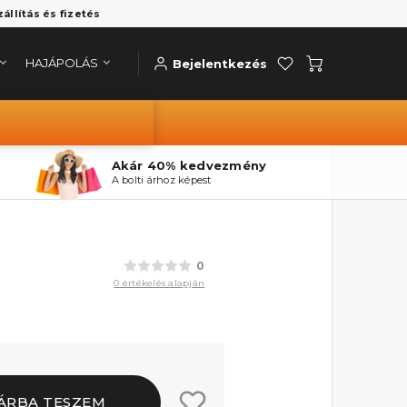
zállítás és fizetés
HAJÁPOLÁS
Bejelentkezés
Akár 40% kedvezmény
A bolti árhoz képest
0
0 értékelés alapján
ÁRBA TESZEM