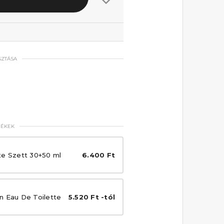
SZTÁSA
MÉKEK
te Szett 30+50 ml
6.400 Ft
n Eau De Toilette
5.520 Ft -tól