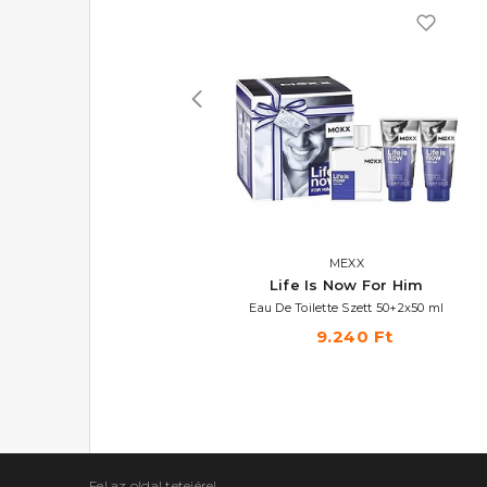
VERSACE
MEXX
Blue Jeans
Life Is Now For Him
Eau De Toilette
Eau De Toilette Szett 50+2x50 ml
8.380 Ft -tól
9.240 Ft
Fel az oldal tetejére!