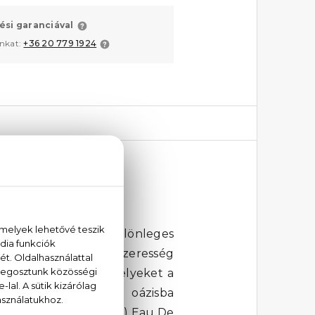
ési garanciával
unkat:
+36 20 779 1924
gazán egyedi és különleges
a frissesség és a fűszeresség
és a bors dominál, melyeket a
lyan, mintha egy zöld oázisba
 A Mexx Pure Man (2013) Eau De