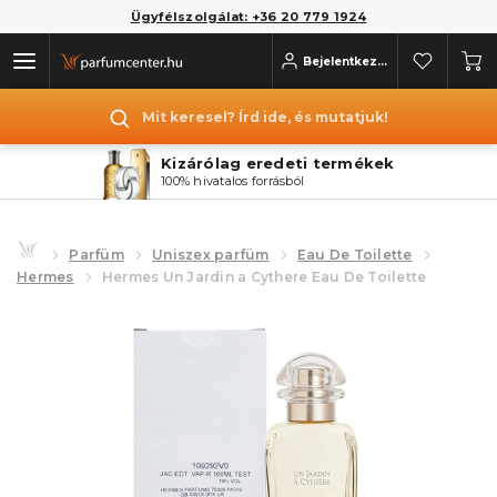
Ügyfélszolgálat: +36 20 779 1924
Bejelentkezés
Mit keresel? Írd ide, és mutatjuk!
Kizárólag eredeti termékek
100% hivatalos forrásból
Parfüm
Uniszex parfüm
Eau De Toilette
Hermes
Hermes Un Jardin a Cythere Eau De Toilette