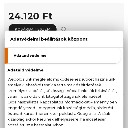
24.120 Ft
KOSÁRBA TESZEM
Törzsvásárlóknak csak:
22.914 Ft
KISZERELÉS KIVÁLASZTÁSA
Teszter 100 ml
24.120 Ft
KAPCSOLÓDÓ TERMÉKEK
100% eredeti termékek,
14 napos visszaküldési
garanciával
+36
Kérdésed van, elakadtál? Hívd ügyfélszolgálatunkat: