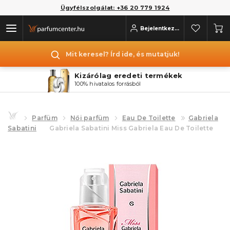
Ügyfélszolgálat: +36 20 779 1924
Bejelentkezés
Mit keresel? Írd ide, és mutatjuk!
Kizárólag eredeti termékek
100% hivatalos forrásból
Parfüm
Női parfüm
Eau De Toilette
Gabriela
Sabatini
Gabriela Sabatini Miss Gabriela Eau De Toilette