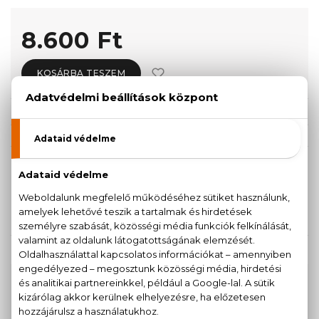
8.600 Ft
KOSÁRBA TESZEM
Törzsvásárlóknak csak:
8.170 Ft
KISZERELÉS KIVÁLASZTÁSA
20 ml
30 ml
7.720 Ft
8.600 Ft
KAPCSOLÓDÓ TERMÉKEK
100% eredeti termékek,
14 napos visszaküldési
garanciával
+36
Kérdésed van, elakadtál? Hívd ügyfélszolgálatunkat: