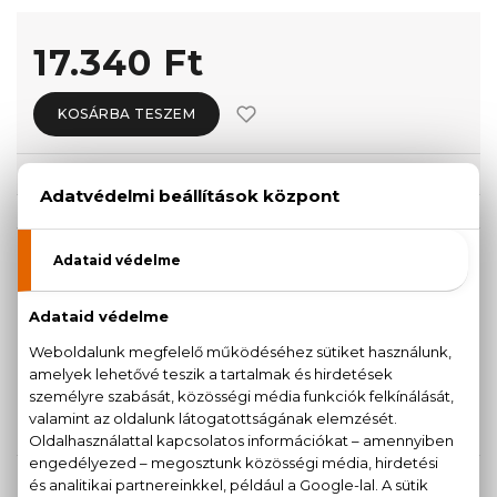
17.340 Ft
KOSÁRBA TESZEM
Törzsvásárlóknak csak:
16.473 Ft
KISZERELÉS KIVÁLASZTÁSA
50 ml
30 ml
13.390 Ft
14.560 Ft
100 ml
17.340 Ft
KAPCSOLÓDÓ TERMÉKEK