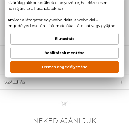
100% eredeti termékek,
14 napos visszaküldési
garanciával
+36
Kérdésed van, elakadtál? Hívd ügyfélszolgálatunkat:
20 779 1924
LEÍRÁS
ÉRTÉKELÉSEK (0)
SZÁLLÍTÁS
NEKED AJÁNLJUK