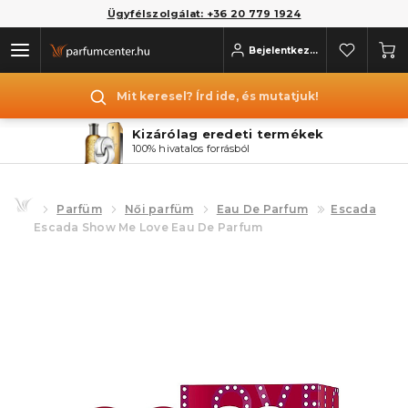
Ügyfélszolgálat: +36 20 779 1924
Bejelentkezés
Mit keresel? Írd ide, és mutatjuk!
Kizárólag eredeti termékek
100% hivatalos forrásból
Parfüm
Női parfüm
Eau De Parfum
Escada
Escada Show Me Love Eau De Parfum