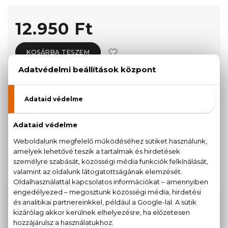
12.950 Ft
KOSÁRBA TESZEM
Törzsvásárlóknak csak:
12.303 Ft
KISZERELÉS KIVÁLASZTÁSA
50 ml
80 ml
12.950 Ft
13.820 Ft
KAPCSOLÓDÓ TERMÉKEK
100% eredeti termékek,
14 napos visszaküldési
garanciával
+36
Kérdésed van, elakadtál? Hívd ügyfélszolgálatunkat: