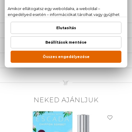
20 779 1924
LEÍRÁS
ÉRTÉKELÉSEK (0)
SZÁLLÍTÁS
NEKED AJÁNLJUK