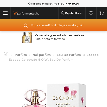
Ügyfélszolgálat: +36 20 779 1924
Bejelentkezés
Mit keresel? Írd ide, és mutatjuk!
Kizárólag eredeti termékek
100% hivatalos forrásból
Parfüm
Női parfüm
Eau De Parfum
Escada
Escada Celebrate N.O.W. Eau De Parfum