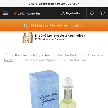
Ügyfélszolgálat: +36 20 779 1924
Bejelentkezés
Mit keresel? Írd ide, és mutatjuk!
Kizárólag eredeti termékek
100% hivatalos forrásból
Parfüm
Női parfüm
Eau De Parfum
Elizabeth
Arden
Elizabeth Arden Splendor Eau De Parfum