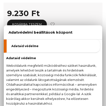
9.230 Ft
KOSÁRBA TESZEM
Törzsvásárlóknak csak:
8.769 Ft
KISZERELÉS KIVÁLASZTÁSA
125 ml
9.230 Ft
KAPCSOLÓDÓ TERMÉKEK
100% eredeti termékek,
14 napos visszaküldési
garanciával
+36
Kérdésed van, elakadtál? Hívd ügyfélszolgálatunkat: