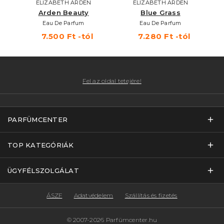
ELIZABETH ARDEN
ELIZABETH ARDEN
Arden Beauty
Blue Grass
Eau De Parfum
Eau De Parfum
7.500 Ft -tól
7.280 Ft -tól
Fel az oldal tetejére!
PARFÜMCENTER
TOP KATEGÓRIÁK
ÜGYFÉLSZOLGÁLAT
ÁSZF
Adatvédelem
Szállítás és fizetés
© 2007-2026 Parfümcenter.hu