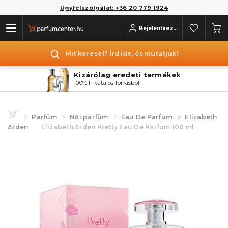
Ügyfélszolgálat: +36 20 779 1924
Bejelentkezés
Mit keresel? Írd ide, és mutatjuk!
Kizárólag eredeti termékek
100% hivatalos forrásból
Parfüm
Női parfüm
Eau De Parfum
Elizabeth
Arden
Elizabeth Arden Pretty Eau De Parfum 100 ml