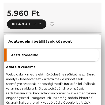
5.960 Ft
KOSÁRBA TESZEM
Törzsvásárlóknak csak:
5.662 Ft
KISZERELÉS KIVÁLASZTÁSA
30 ml
Teszter 100 ml
5.960 Ft
6.620 Ft
50 ml
100 ml
7.060 Ft
7.940 Ft
KAPCSOLÓDÓ TERMÉKEK