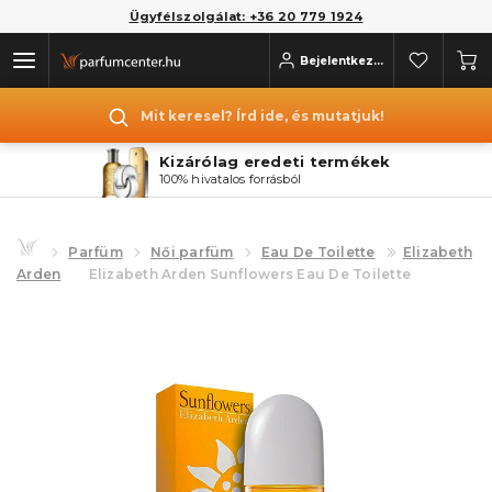
Ügyfélszolgálat: +36 20 779 1924
Bejelentkezés
Mit keresel? Írd ide, és mutatjuk!
Kizárólag eredeti termékek
100% hivatalos forrásból
Parfüm
Női parfüm
Eau De Toilette
Elizabeth
Arden
Elizabeth Arden Sunflowers Eau De Toilette