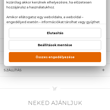
100% eredeti termékek,
14 napos visszaküldési
garanciával
+36
Kérdésed van, elakadtál? Hívd ügyfélszolgálatunkat:
20 779 1924
LEÍRÁS
ÉRTÉKELÉSEK (0)
SZÁLLÍTÁS
NEKED AJÁNLJUK