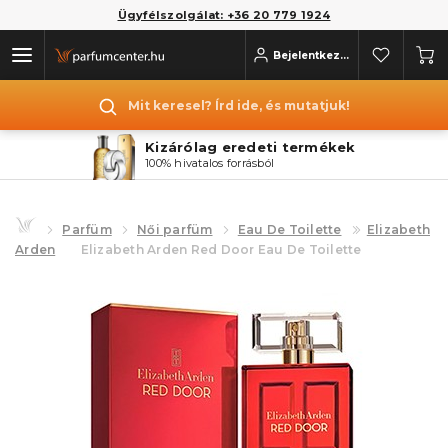
Ügyfélszolgálat: +36 20 779 1924
Bejelentkezés
Mit keresel? Írd ide, és mutatjuk!
Kizárólag eredeti termékek
100% hivatalos forrásból
Parfüm
Női parfüm
Eau De Toilette
Elizabeth
Arden
Elizabeth Arden Red Door Eau De Toilette