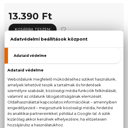
13.390 Ft
KOSÁRBA TESZEM
Törzsvásárlóknak csak:
12.721 Ft
KISZERELÉS KIVÁLASZTÁSA
Teszter 100 ml
100 ml
10.990 Ft
13.390 Ft
KAPCSOLÓDÓ TERMÉKEK
100% eredeti termékek,
14 napos visszaküldési
garanciával
+36
Kérdésed van, elakadtál? Hívd ügyfélszolgálatunkat: