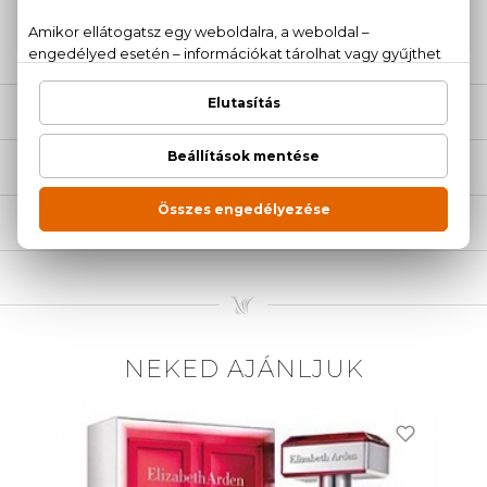
20 779 1924
LEÍRÁS
ÉRTÉKELÉSEK (0)
SZÁLLÍTÁS
NEKED AJÁNLJUK