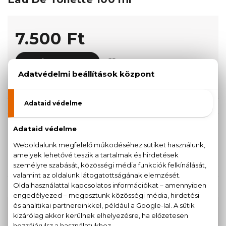
7.500 Ft
KOSÁRBA TESZEM
Törzsvásárlóknak csak:
7.125 Ft
KISZERELÉS KIVÁLASZTÁSA
Teszter 100 ml
100 ml
6.840 Ft
7.500 Ft
KAPCSOLÓDÓ TERMÉKEK
100% eredeti termékek,
14 napos visszaküldési
garanciával