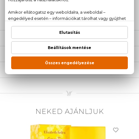
+36
Kérdésed van, elakadtál? Hívd ügyfélszolgálatunkat:
20 779 1924
LEÍRÁS
ÉRTÉKELÉSEK (0)
SZÁLLÍTÁS
NEKED AJÁNLJUK