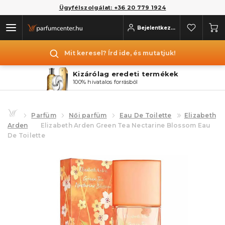
Ügyfélszolgálat: +36 20 779 1924
Bejelentkezés
Mit keresel? Írd ide, és mutatjuk!
Kizárólag eredeti termékek
100% hivatalos forrásból
Parfüm
Női parfüm
Eau De Toilette
Elizabeth
Arden
Elizabeth Arden Green Tea Nectarine Blossom Eau
De Toilette