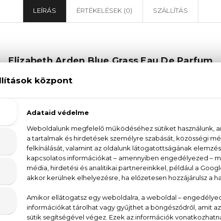
LEÍRÁS
ÉRTÉKELÉSEK (0)
SZÁLLÍTÁS
Elizabeth Arden Blue Grass Eau De Parfum
s Eau De Parfum női parfüm nem csak egy illat, hane
bóluma. A Blue Grass Eau De Parfum az illatcsalád virág
liom és a levendula mellett a muskátli, a narancsvirág,
fa és a pézsma is megtalálható az illatban. Ez a kom
el, így viselve a parfümöt, garantáltan minden szem 
át, amely épp olyan egyedi és csodálatos, mint Te magad.