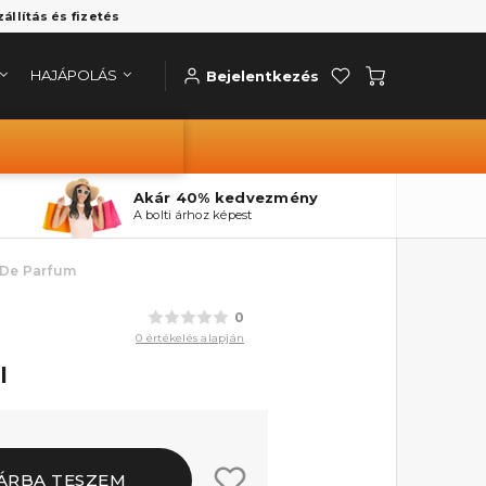
zállítás és fizetés
HAJÁPOLÁS
Bejelentkezés
Akár 40% kedvezmény
A bolti árhoz képest
 De Parfum
0
0 értékelés alapján
l
ÁRBA TESZEM