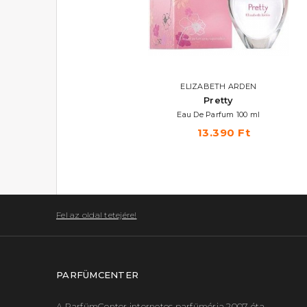
ELIZABETH ARDEN
Pretty
Eau De Parfum 100 ml
13.390 Ft
Fel az oldal tetejére!
PARFÜMCENTER
A ParfümCenter internetes parfüméria 2007. óta