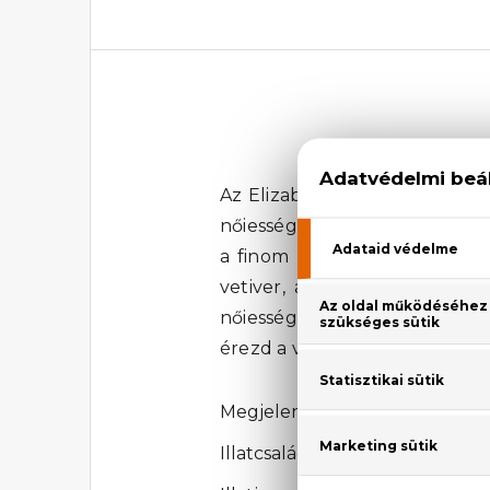
Az Elizabeth Arden Blue Gras
nőiesség és az elegancia szim
a finom rózsa, a jázmin, a li
vetiver, a cédrus, a szantál
nőiességet a természet erejév
érezd a virágok és a fák illat
Megjelenési év: 1936
Illatcsalád: Virágos-fás