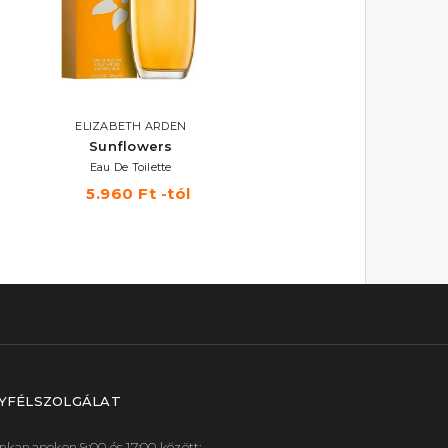
ELIZABETH ARDEN
Sunflowers
Eau De Toilette
5.960 Ft -tól
YFÉLSZOLGÁLAT
kanapokon 9:00 és 17:00 között: