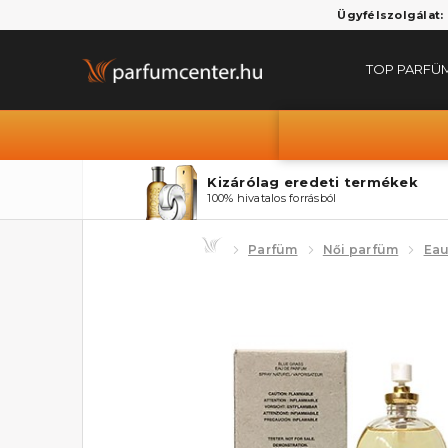
Ügyfélszolgálat:
TOP PARFÜ
Kizárólag eredeti termékek
100% hivatalos forrásból
Parfüm
Női parfüm
Eau