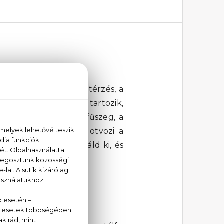
m egy érzés, egy életérzés, a
os-fás kategóriájába tartozik,
 a babérlevél, a szegfűszeg, a
bináció csodálatosan ötvözi a
rád szegeződik. Próbáld ki, és