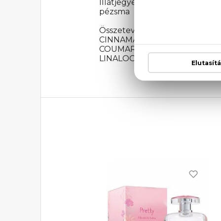
Illatjegyek: rózsa, jázmin, lili
pézsma
Összetevők: ALCOHOL DEN
CINNAMAL, BENZYL ALCOHOL
COUMARIN, EUGENOL, GER
LINALOOL.