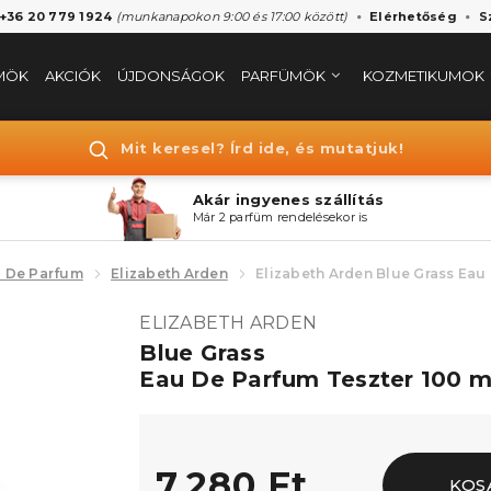
 +36 20 779 1924
(munkanapokon 9:00 és 17:00 között)
Elérhetőség
S
MÖK
AKCIÓK
ÚJDONSÁGOK
PARFÜMÖK
KOZMETIKUMOK
Mit keresel? Írd ide, és mutatjuk!
Akár ingyenes szállítás
Már 2 parfüm rendelésekor is
 De Parfum
Elizabeth Arden
Elizabeth Arden Blue Grass Eau
ELIZABETH ARDEN
Blue Grass
Eau De Parfum Teszter 100 m
7.280 Ft
KOS