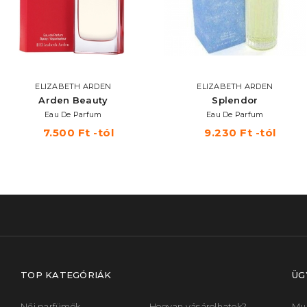
ELIZABETH ARDEN
ELIZABETH ARDEN
Arden Beauty
Splendor
Eau De Parfum
Eau De Parfum
7.500 Ft -tól
9.230 Ft -tól
TOP KATEGÓRIÁK
ÜG
Női parfümök
Hogyan vásárolhatok?
Mun