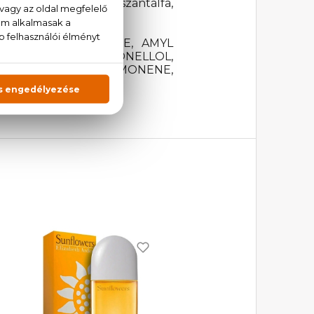
szeg, vetiver, cédrus, szantálfa,
A-ISOMETHYL IONONE, AMYL
MYL ALCOHOL, CITRONELLOL,
, ISOEUGENOL, LIMONENE,