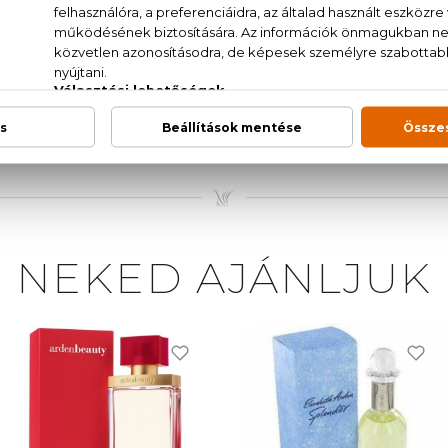
om, levendula, geránium, narancsvirág, babérlevél, szegfű
AT., WATER/AQUA/EAU, PARFUM/FRAGRANCE, ALPH
, BENZYL BENZOATE, BENZYL SALICYLATE, CINNA
ANIOL, HEXYL CINNAMAL, HYDROXYCITRONELLAL
NEKED AJÁNLJUK