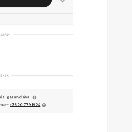
SZTÁSA
MÉKEK
ési garanciával
unkat:
+36 20 779 1924