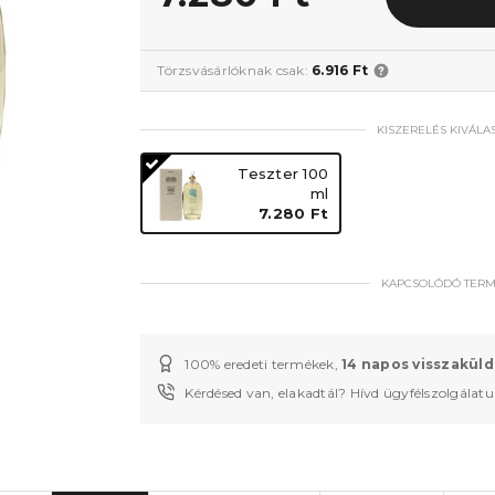
Törzsvásárlóknak csak:
6.916 Ft
KISZERELÉS KIVÁLA
Teszter 100
ml
7.280 Ft
KAPCSOLÓDÓ TER
100% eredeti termékek,
14 napos visszaküld
Kérdésed van, elakadtál? Hívd ügyfélszolgálat