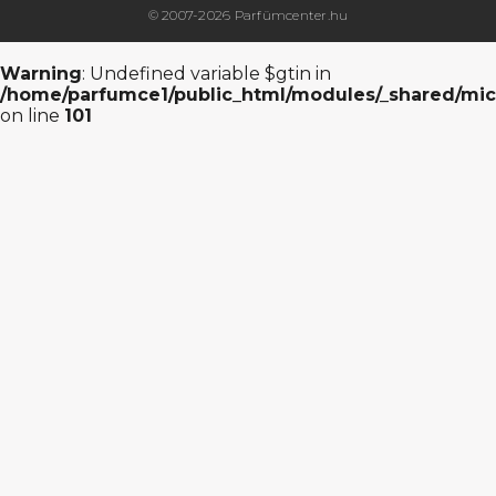
© 2007-2026 Parfümcenter.hu
Warning
: Undefined variable $gtin in
/home/parfumce1/public_html/modules/_shared/mic
on line
101