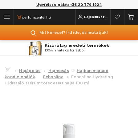
Ügyfélszolgálat: +36 20 779 1924
Bejelentkezés
Mit keresel? Írd ide, és mutatjuk!
Kizárólag eredeti termékek
100% hivatalos forrásból
Hajápolás
Hajmosás
Hajban maradó
kondicionálók
Echosline
Echosline Hydrating
Hidratáló szérum töredezett hajra 100 ml