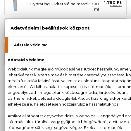
1.780 Ft
Hydrating Hidratáló hajmaszk 300
2.390 Ft
ml
AKCIÓ
1.680 Ft
Hydrating Hidratáló sampon 300 ml
2.190 Ft
AKCIÓ
2.980 Ft
Hydrating Hidratáló sampon 1000
3.890 Ft
ml
100% eredeti termékek,
14 napos visszaküldési
garanciával
+36
Kérdésed van, elakadtál? Hívd ügyfélszolgálatunkat:
20 779 1924
LEÍRÁS