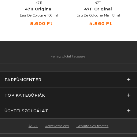
4711
4711
4711 Original
4711 Original
Eau De Cologne 100 ml
Eau De Cologne Mini 8 ml
8.600 Ft
4.860 Ft
Fel az oldal tetejére!
PARFÜMCENTER
TOP KATEGÓRIÁK
ÜGYFÉLSZOLGÁLAT
ÁSZF
Adatvédelem
Szállítás és fizetés