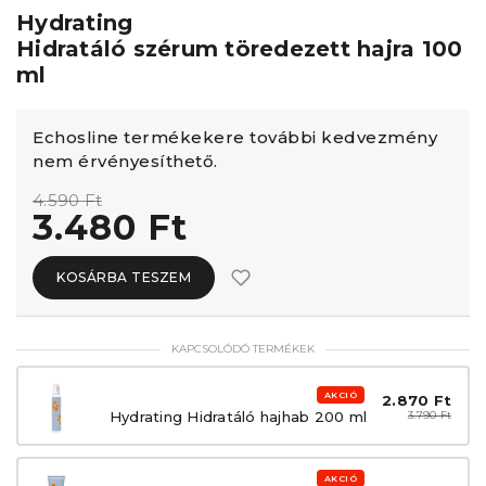
Hydrating
Hidratáló szérum töredezett hajra 100
ml
Echosline termékekere további kedvezmény
nem érvényesíthető.
4.590 Ft
3.480 Ft
KOSÁRBA TESZEM
KAPCSOLÓDÓ TERMÉKEK
AKCIÓ
2.870 Ft
Hydrating Hidratáló hajhab 200 ml
3.790 Ft
AKCIÓ