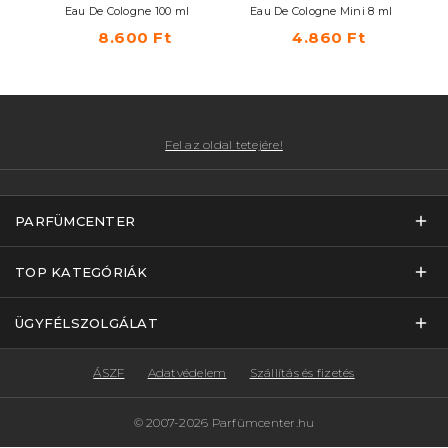
Eau De Cologne 100 ml
Eau De Cologne Mini 8 ml
8.600 Ft
4.860 Ft
Fel az oldal tetejére!
PARFÜMCENTER
TOP KATEGÓRIÁK
ÜGYFÉLSZOLGÁLAT
ÁSZF
Adatvédelem
Szállítás és fizetés
© 2007-2026 Parfümcenter.hu