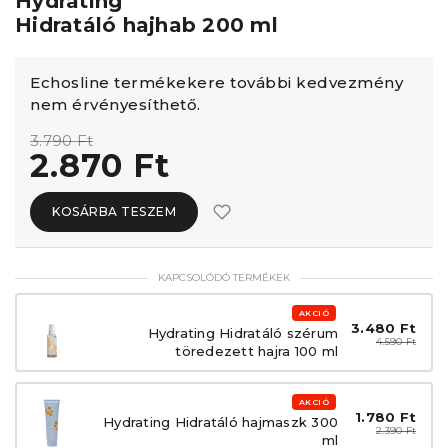
Hydrating
Hidratáló hajhab 200 ml
Echosline termékekere további kedvezmény
nem érvényesíthető.
3.790 Ft
2.870 Ft
KOSÁRBA TESZEM
KAPCSOLÓDÓ TERMÉKEK
AKCIÓ
3.480 Ft
Hydrating Hidratáló szérum
4.590 Ft
töredezett hajra 100 ml
AKCIÓ
1.780 Ft
Hydrating Hidratáló hajmaszk 300
2.390 Ft
ml