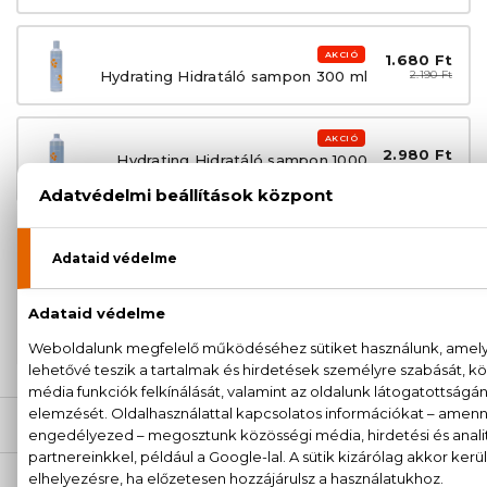
AKCIÓ
1.680 Ft
Hydrating Hidratáló sampon 300 ml
2.190 Ft
AKCIÓ
2.980 Ft
Hydrating Hidratáló sampon 1000
3.890 Ft
ml
100% eredeti termékek,
14 napos visszaküldési
garanciával
+36
Kérdésed van, elakadtál? Hívd ügyfélszolgálatunkat:
20 779 1924
LEÍRÁS
ÉRTÉKELÉSEK (0)