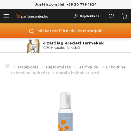
Ügyfélszolgálat: +36 20 779 1924
Bejelentkezés
Mit keresel? Írd ide, és mutatjuk!
Kizárólag eredeti termékek
100% hivatalos forrásból
Hajápolás
Hajformázás
Hajfixálók
Echosline
Echosline Hydrating Hidratáló hajhab 200 ml