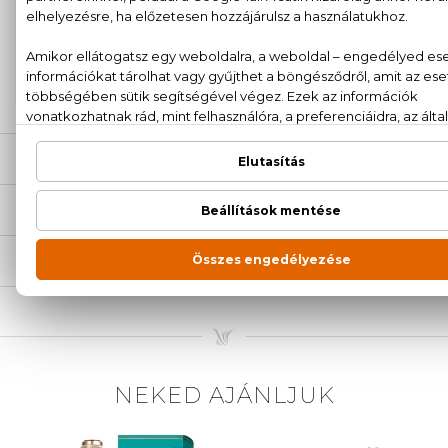
100% eredeti termékek,
14 napos visszaküldési
garanciával
+36
Kérdésed van, elakadtál? Hívd ügyfélszolgálatunkat:
20 779 1924
LEÍRÁS
ÉRTÉKELÉSEK (0)
SZÁLLÍTÁS
NEKED AJÁNLJUK