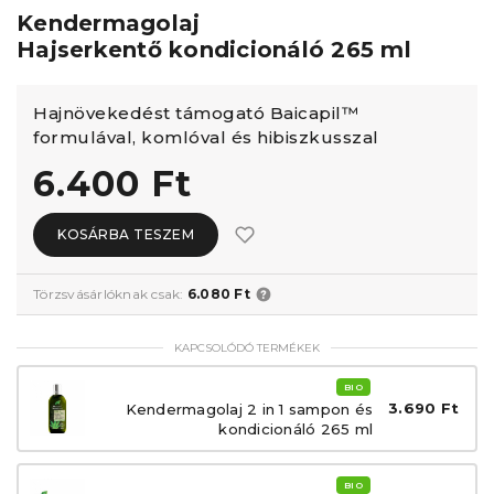
Kendermagolaj
Hajserkentő kondicionáló 265 ml
Hajnövekedést támogató Baicapil™
formulával, komlóval és hibiszkusszal
6.400 Ft
KOSÁRBA TESZEM
Törzsvásárlóknak csak:
6.080 Ft
KAPCSOLÓDÓ TERMÉKEK
BIO
3.690 Ft
Kendermagolaj 2 in 1 sampon és
kondicionáló 265 ml
BIO