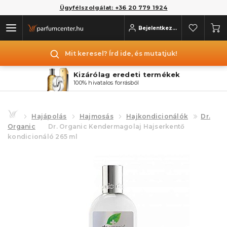
Ügyfélszolgálat: +36 20 779 1924
Bejelentkezés
Mit keresel? Írd ide, és mutatjuk!
Kizárólag eredeti termékek
100% hivatalos forrásból
Hajápolás
Hajmosás
Hajkondicionálók
Dr.
Organic
Dr. Organic Kendermagolaj Hajserkentő
kondicionáló 265 ml