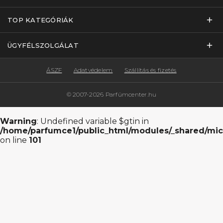
TOP KATEGÓRIÁK
ÜGYFÉLSZOLGÁLAT
ÁSZF
Adatvédelem
Szállítás és fizetés
© 2007-2026 Parfümcenter.hu
Warning
: Undefined variable $gtin in
/home/parfumce1/public_html/modules/_shared/mic
on line
101