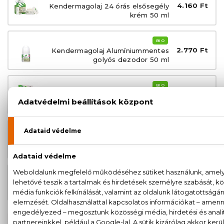
4.160 Ft
Kendermagolaj 24 órás elsősegély
krém 50 ml
BIO
2.770 Ft
Kendermagolaj Alumíniummentes
golyós dezodor 50 ml
BIO
7.300 Ft
Kendermagolaj Hajserkentő
kezelés 150 ml
BIO
6.400 Ft
Kendermagolaj Hajserkentő
sampon 265 ml
BIO
2.910 Ft
Kendermagolaj Tusfürdő 250 ml