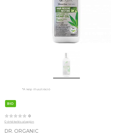
*A kép illusztráció
BIO
0
0 értékelés alapján
DR. ORGANIC