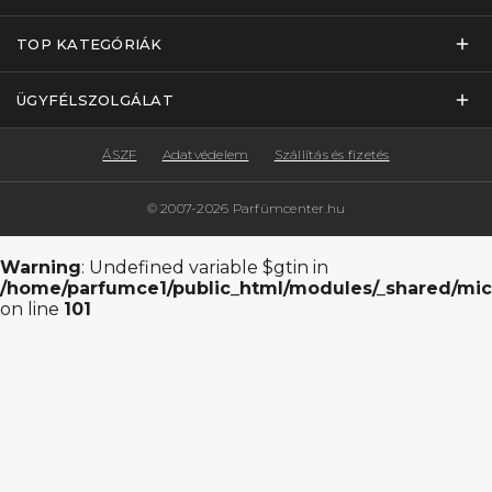
TOP KATEGÓRIÁK
ÜGYFÉLSZOLGÁLAT
ÁSZF
Adatvédelem
Szállítás és fizetés
© 2007-2026 Parfümcenter.hu
Warning
: Undefined variable $gtin in
/home/parfumce1/public_html/modules/_shared/mic
on line
101