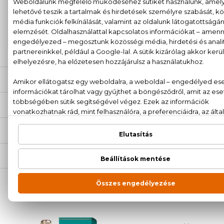
100% eredeti termékek,
14 napos visszaküldési
garanciával
+36
Kérdésed van, elakadtál? Hívd ügyfélszolgálatunkat:
20 779 1924
LEÍRÁS
ÉRTÉKELÉSEK (0)
SZÁLLÍTÁS
NEKED AJÁNLJUK