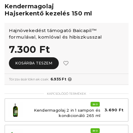
Kendermagolaj
Hajserkentő kezelés 150 ml
Hajnövekedést támogató Baicapil™
formulával, komlóval és hibiszkusszal
7.300 Ft
KOSÁRBA TESZEM
Törzsvásárlóknak csak:
6.935 Ft
KAPCSOLÓDÓ TERMÉKEK
BIO
3.690 Ft
Kendermagolaj 2 in 1 sampon és
kondicionáló 265 ml
BIO