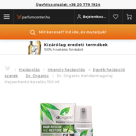
Ügyfélszolgálat: +36 20 779 1924
Bejelentkezés
Mit keresel? Írd ide, és mutatjuk!
Kizárólag eredeti termékek
100% hivatalos forrásból
Hajápolás
Intenzív hajápolás
Egyéb hajápoló
szerek
Dr. Organic
Dr. Organic Kendermagolaj
Hajserkentő kezelés 150 ml