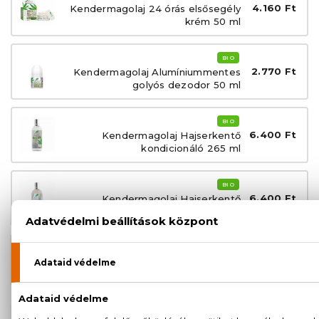
4.160 Ft
Kendermagolaj 24 órás elsősegély
krém 50 ml
BIO
2.770 Ft
Kendermagolaj Alumíniummentes
golyós dezodor 50 ml
BIO
6.400 Ft
Kendermagolaj Hajserkentő
kondicionáló 265 ml
BIO
6.400 Ft
Kendermagolaj Hajserkentő
sampon 265 ml
BIO
2.910 Ft
Kendermagolaj Tusfürdő 250 ml