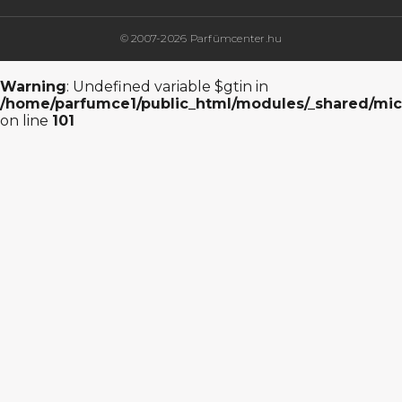
© 2007-2026 Parfümcenter.hu
Warning
: Undefined variable $gtin in
/home/parfumce1/public_html/modules/_shared/mic
on line
101