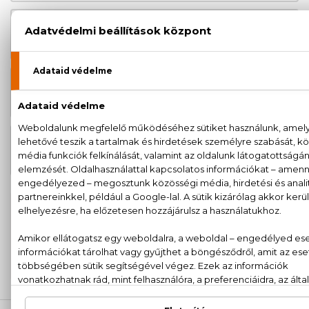
BIO
3.120 Ft
Aloe Vera Szájvíz 500 ml
BIO
2.950 Ft
Aloe Vera Testápoló 200 ml
BIO
2.600 Ft
Aloe Vera Tusfürdő 250 ml
100% eredeti termékek,
14 napos visszaküldési
garanciával
+36
Kérdésed van, elakadtál? Hívd ügyfélszolgálatunkat:
20 779 1924