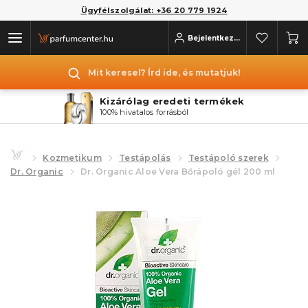
Ügyfélszolgálat: +36 20 779 1924
Bejelentkezés
Mit keresel? Írd ide, és mutatjuk!
Kizárólag eredeti termékek
100% hivatalos forrásból
Kozmetikum
Testápolás
Testápoló szerek
Dr. Organic
Dr. Organic Aloe Vera Bőrápoló gél 200 ml