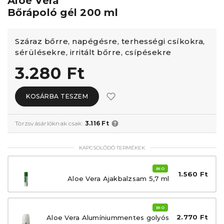
Aloe Vera
Bőrápoló gél 200 ml
Száraz bőrre, napégésre, terhességi csíkokra,
sérülésekre, irritált bőrre, csípésekre
3.280 Ft
KOSÁRBA TESZEM
Törzsvásárlóknak csak:
3.116 Ft
KAPCSOLÓDÓ TERMÉKEK
BIO
1.560 Ft
Aloe Vera Ajakbalzsam 5,7 ml
BIO
2.770 Ft
Aloe Vera Alumíniummentes golyós