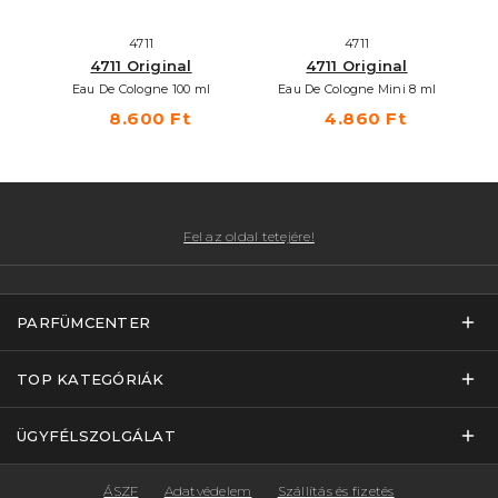
4711
4711
4711 Original
4711 Original
Eau De Cologne 100 ml
Eau De Cologne Mini 8 ml
8.600 Ft
4.860 Ft
Fel az oldal tetejére!
PARFÜMCENTER
TOP KATEGÓRIÁK
ÜGYFÉLSZOLGÁLAT
ÁSZF
Adatvédelem
Szállítás és fizetés