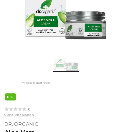
*A kép illusztráció
BIO
0
0 értékelés alapján
DR. ORGANIC