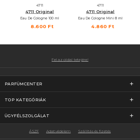
4711
4711
4711 Original
4711 Original
Eau De Cologne 100 ml
Eau De Cologne Mini 8 ml
8.600 Ft
4.860 Ft
Fel az oldal tetejére!
PARFÜMCENTER
TOP KATEGÓRIÁK
ÜGYFÉLSZOLGÁLAT
ÁSZF
Adatvédelem
Szállítás és fizetés