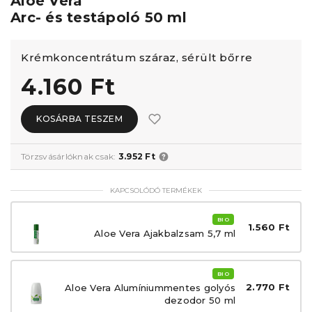
Aloe Vera
Arc- és testápoló 50 ml
Krémkoncentrátum száraz, sérült bőrre
4.160 Ft
KOSÁRBA TESZEM
Törzsvásárlóknak csak:
3.952 Ft
KAPCSOLÓDÓ TERMÉKEK
BIO
1.560 Ft
Aloe Vera Ajakbalzsam 5,7 ml
BIO
2.770 Ft
Aloe Vera Alumíniummentes golyós
dezodor 50 ml