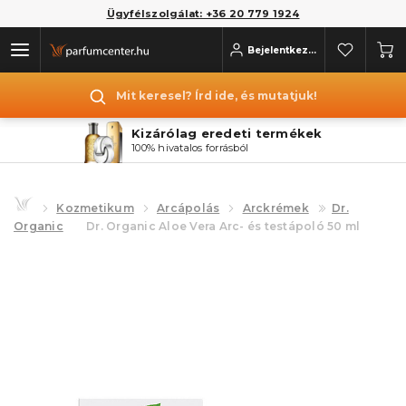
Ügyfélszolgálat: +36 20 779 1924
Bejelentkezés
Mit keresel? Írd ide, és mutatjuk!
Kizárólag eredeti termékek
100% hivatalos forrásból
Kozmetikum
Arcápolás
Arckrémek
Dr.
Organic
Dr. Organic Aloe Vera Arc- és testápoló 50 ml