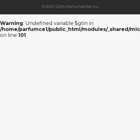
© 2007-2026 Parfümcenter.hu
Warning
: Undefined variable $gtin in
/home/parfumce1/public_html/modules/_shared/mic
on line
101