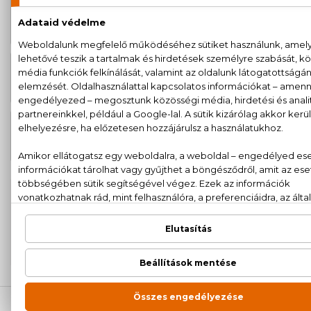
BIO
3.120 Ft
Aloe Vera Szájvíz 500 ml
BIO
2.950 Ft
Aloe Vera Testápoló 200 ml
BIO
2.600 Ft
Aloe Vera Tusfürdő 250 ml
100% eredeti termékek,
14 napos visszaküldési
garanciával
+36
Kérdésed van, elakadtál? Hívd ügyfélszolgálatunkat:
20 779 1924
LEÍRÁS