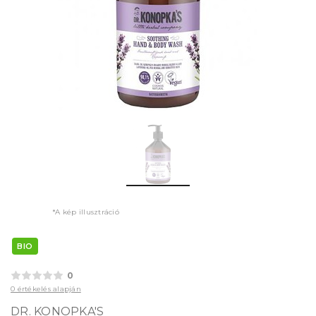
*A kép illusztráció
BIO
0
0 értékelés alapján
DR. KONOPKA'S