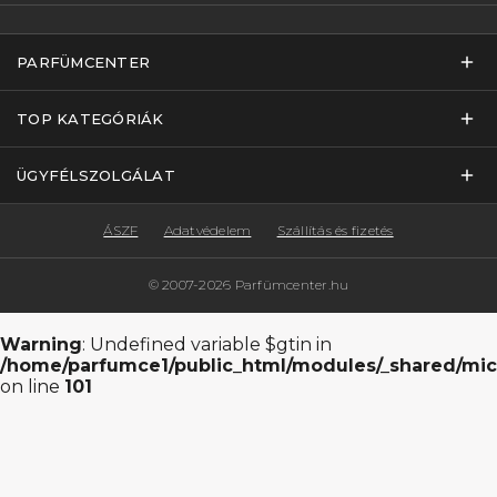
PARFÜMCENTER
TOP KATEGÓRIÁK
ÜGYFÉLSZOLGÁLAT
ÁSZF
Adatvédelem
Szállítás és fizetés
© 2007-2026 Parfümcenter.hu
Warning
: Undefined variable $gtin in
/home/parfumce1/public_html/modules/_shared/mic
on line
101