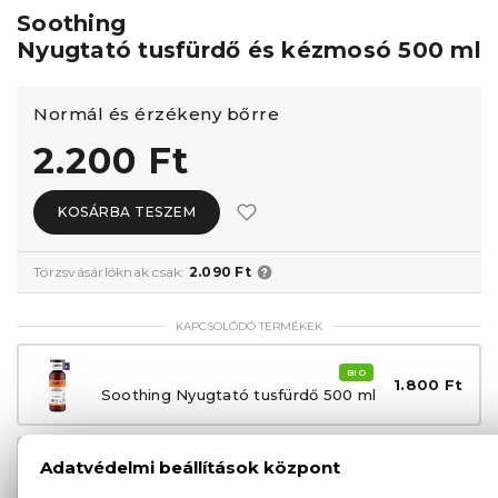
Soothing
Nyugtató tusfürdő és kézmosó 500 ml
Normál és érzékeny bőrre
2.200 Ft
KOSÁRBA TESZEM
Törzsvásárlóknak csak:
2.090 Ft
KAPCSOLÓDÓ TERMÉKEK
BIO
1.800 Ft
Soothing Nyugtató tusfürdő 500 ml
BIO
2.500 Ft
Soothing Nyugtató-hidratáló