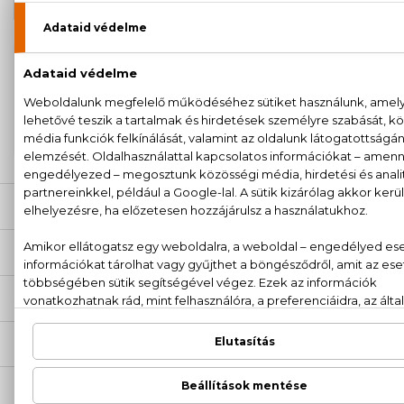
arckrém 50 ml
100% eredeti termékek,
14 napos visszaküldési
garanciával
+36
Kérdésed van, elakadtál? Hívd ügyfélszolgálatunkat:
20 779 1924
LEÍRÁS
ÉRTÉKELÉSEK (0)
SZÁLLÍTÁS