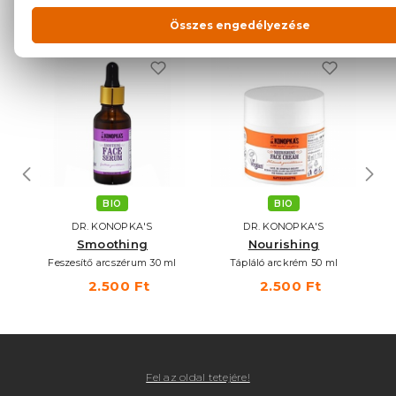
NEKED AJÁNLJUK
BIO
BIO
DR. KONOPKA'S
DR. KONOPKA'S
Smoothing
Nourishing
 50
Feszesítő arcszérum 30 ml
Tápláló arckrém 50 ml
2.500 Ft
2.500 Ft
Fel az oldal tetejére!