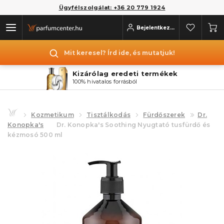
Ügyfélszolgálat: +36 20 779 1924
Bejelentkezés
Mit keresel? Írd ide, és mutatjuk!
Kizárólag eredeti termékek
100% hivatalos forrásból
Kozmetikum
Tisztálkodás
Fürdőszerek
Dr.
Konopka's
Dr. Konopka's Soothing Nyugtató tusfürdő és
kézmosó 500 ml