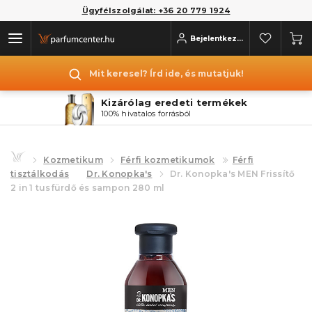
Ügyfélszolgálat: +36 20 779 1924
Bejelentkezés
Mit keresel? Írd ide, és mutatjuk!
Kizárólag eredeti termékek
100% hivatalos forrásból
Kozmetikum
Férfi kozmetikumok
Férfi
tisztálkodás
Dr. Konopka's
Dr. Konopka's MEN Frissítő
2 in 1 tusfürdő és sampon 280 ml