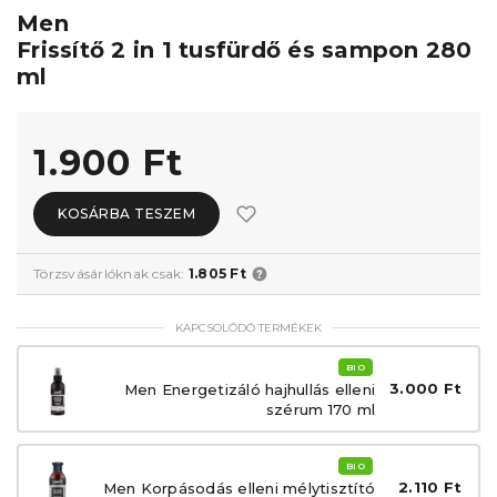
Men
Frissítő 2 in 1 tusfürdő és sampon 280
ml
1.900 Ft
KOSÁRBA TESZEM
Törzsvásárlóknak csak:
1.805 Ft
KAPCSOLÓDÓ TERMÉKEK
BIO
3.000 Ft
Men Energetizáló hajhullás elleni
szérum 170 ml
BIO
2.110 Ft
Men Korpásodás elleni mélytisztító