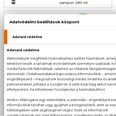
sampon 280 ml
BIO
2.000 Ft
Men Hajhullás elleni energetizáló
sampon 280 ml
BIO
2.290 Ft
Men Minősített golyós dezodor 50
ml
100% eredeti termékek,
14 napos visszaküldési
garanciával
+36
Kérdésed van, elakadtál? Hívd ügyfélszolgálatunkat:
20 779 1924
LEÍRÁS