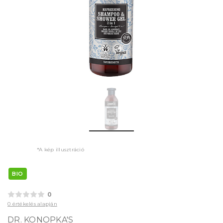
*A kép illusztráció
BIO
0
0 értékelés alapján
DR. KONOPKA'S