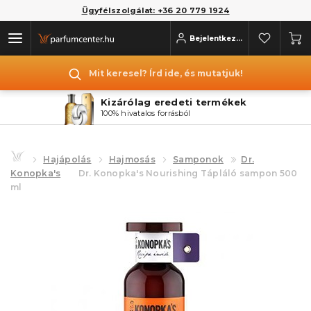
Ügyfélszolgálat: +36 20 779 1924
Bejelentkezés
Mit keresel? Írd ide, és mutatjuk!
Kizárólag eredeti termékek
100% hivatalos forrásból
Hajápolás
Hajmosás
Samponok
Dr.
Konopka's
Dr. Konopka's Nourishing Tápláló sampon 500
ml