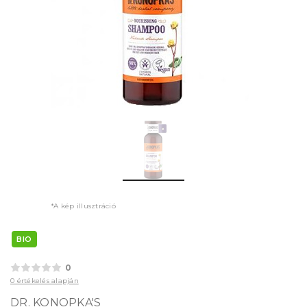
*A kép illusztráció
BIO
0
0 értékelés alapján
DR. KONOPKA'S