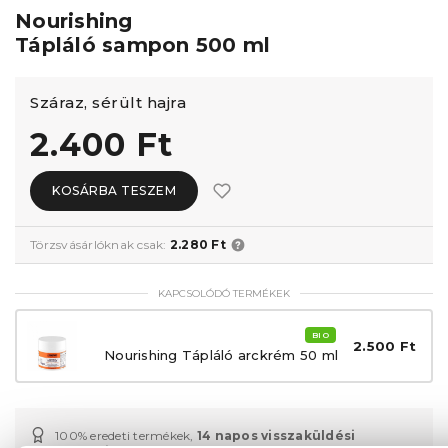
Nourishing
Tápláló sampon 500 ml
Száraz, sérült hajra
2.400 Ft
KOSÁRBA TESZEM
Törzsvásárlóknak csak:
2.280 Ft
KAPCSOLÓDÓ TERMÉKEK
BIO
2.500 Ft
Nourishing Tápláló arckrém 50 ml
100% eredeti termékek,
14 napos visszaküldési