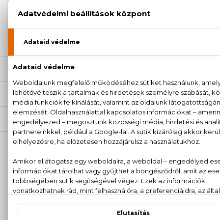
garanciával
+36
Kérdésed van, elakadtál? Hívd ügyfélszolgálatunkat:
20 779 1924
LEÍRÁS
ÉRTÉKELÉSEK (0)
SZÁLLÍTÁS
NEKED AJÁNLJUK