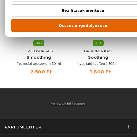
BIO
BIO
DR. KONOPKA'S
DR. KONOPKA'S
Smoothing
Soothing
 50
Feszesítő arcszérum 30 ml
Nyugtató tusfürdő 500 ml
2.500 Ft
1.800 Ft
Fel az oldal tetejére!
PARFÜMCENTER