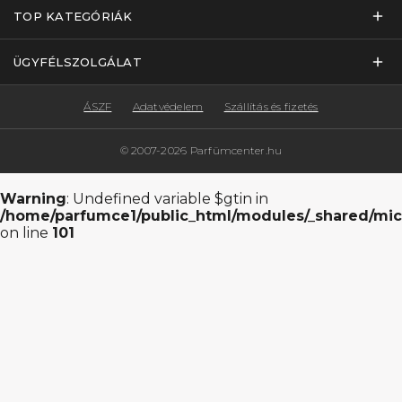
TOP KATEGÓRIÁK
ÜGYFÉLSZOLGÁLAT
ÁSZF
Adatvédelem
Szállítás és fizetés
© 2007-2026 Parfümcenter.hu
Warning
: Undefined variable $gtin in
/home/parfumce1/public_html/modules/_shared/mic
on line
101