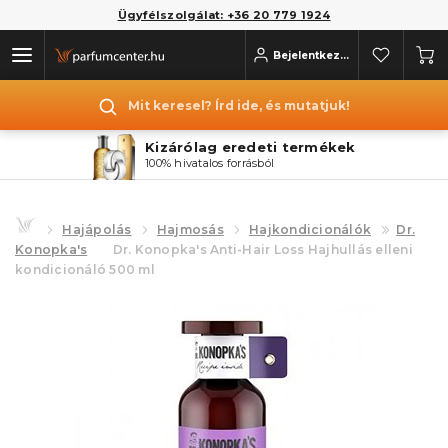
Ügyfélszolgálat: +36 20 779 1924
Bejelentkezés
Mit keresel? Írd ide, és mutatjuk!
Kizárólag eredeti termékek
100% hivatalos forrásból
Hajápolás
Hajmosás
Hajkondicionálók
Dr.
Konopka's
Dr. Konopka's Anti-Hair Loss Hajhullás elleni
kondicionáló 500 ml