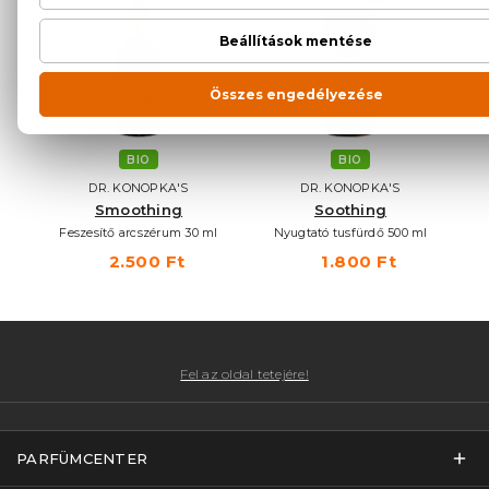
BIO
BIO
DR. KONOPKA'S
DR. KONOPKA'S
Smoothing
Soothing
 50
Feszesítő arcszérum 30 ml
Nyugtató tusfürdő 500 ml
2.500 Ft
1.800 Ft
Fel az oldal tetejére!
PARFÜMCENTER