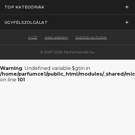
TOP KATEGÓRIÁK
ÜGYFÉLSZOLGÁLAT
ÁSZF
Adatvédelem
Szállítás és fizetés
© 2007-2026 Parfümcenter.hu
Warning
: Undefined variable $gtin in
/home/parfumce1/public_html/modules/_shared/mic
on line
101