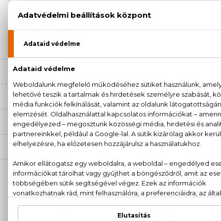
garanciával
+36
Kérdésed van, elakadtál? Hívd ügyfélszolgálatunkat:
20 779 1924
LEÍRÁS
ÉRTÉKELÉSEK (0)
SZÁLLÍTÁS
NEKED AJÁNLJUK