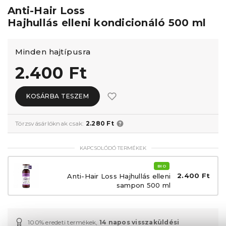
Anti-Hair Loss
Hajhullás elleni kondicionáló 500 ml
Minden hajtípusra
2.400 Ft
KOSÁRBA TESZEM
Törzsvásárlóknak csak:
2.280 Ft
KAPCSOLÓDÓ TERMÉKEK
BIO
2.400 Ft
Anti-Hair Loss Hajhullás elleni
sampon 500 ml
100% eredeti termékek,
14 napos visszaküldési