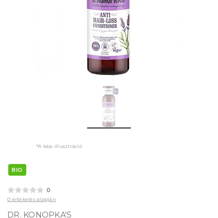
*A kép illusztráció
BIO
0
0 értékelés alapján
DR. KONOPKA'S