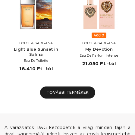
AKCIÓ
DOLCE & GABBANA
DOLCE & GABBANA
Light Blue Sunset in
My Devotion
Salina
Eau De Parfum Intense
Eau De Toilette
21.050 Ft -tól
18.410 Ft -tól
TOVÁBBI TERMÉKEK
A varázslatos D&G kezdőbetűk a világ minden táján a
divat szinonimáját jelenti, hiszen az egyik legismertebb