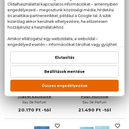
DOLCE & GABBANA
DOLCE & GABBANA
Light Blue
Light Blue Capri in Love
Eau De Toilette
Eau De Parfum
15.140 Ft -tól
20.610 Ft -tól
ÚJDONSÁG
DOLCE & GABBANA
DOLCE & GABBANA
Light Blue Capri in Love -
Light Blue Capri in Love
Travel Exclusive
Pour Homme
Eau De Parfum
Eau De Parfum
20.170 Ft -tól
21.490 Ft -tól