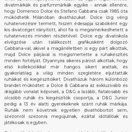
divatmárkák és parfümmárkák egyike - annak ellenére,
hogy Domenico Dolce és Stefano Gabbana csak 1985 óta
működtetik Milánóban divatházukat. Dolce ízig vérig
ruhatervezésre termett, hiszen édesapja szabóként egy
kis divatcéget irányított, ahol fia is megismerkedhetett a
ruhatervezés minden részletével. Dolce egy divatiskola
elvégzése után találkozott grafikusként dolgozó
Gabbana-val, akivel a magánéletben is egy párt alkottak,
majd Dolce párjával is megismertette a ruhakészítés
minden fortélyát. Olyannyira sikeres párost alkottak, hogy
első kollekcióikkal már hangos sikert arattak, és
gyakorlatilag a világ minden szegletére eljuttatták
ruháikat és kiegészítőiket. Divatházuk három különböző
brandet működtet: a Dolce & Gabbana az exkluzívabb és
drágább vonalat képviseli, a D&G a lazább, fiatalosabb és
olcsóbb ruhák és kiegészítők csoportja, a D&G Junior
pedig a 13 év alatti gyerekeknek szánt ruhák márkája.
Ruháik nem követnek egyetlen divathóbortot sem,
szezonról szezonra megújulnak, ezáltal időtállóak és
játékosak is egyben.