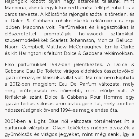
Rajongóik között olyan nagy sztárokat találunk, mint
Madonna, akinek egyik koncertturnéja fellépő ruháit is a
páros tervezte. A kölcsönös rajongás azóta is töretlen, és
a Dolce & Gabbana ruhakollekciók reklámarca is egy
időben Madonna volt. Parfümeiket és kiegészítőiket is
előszeretettel promotálják hollywoodi sztárokkal,
szupermodellekkel: Scarlett Johannson, Monica Bellucci,
Naomi Campbell, Matthew McConaughey, Emilia Clarke
és Kit Harington is feltűnt Dolce & Gabbana reklámokban.
Első parfümükkel 1992-ben jelentkeztek. A Dolce &
Gabbana Eau De Toilette virágos-aldehides összetevőivel
igazi intenzív, és klasszikus illat volt. Ma már nem kapható
a 2012-ben megjelent Eau De Parfum változata, mely
még erőteljesebb és nőiesebb, mint elődje volt. A
férfiaknak szánt Dolce & Gabbana Pour Homme egy
igazán férfias, stílusos, aromás-fougere illat, mely töretlen
népszerűségnek örvend 1994-es megjelenése óta.
2001-ben a Light Blue női változata történelmet írt a
parfümök világában. Olyan tökéletes módon ötvözték a
gyümölcsös és virágos jegyeket, mint még senki, így a