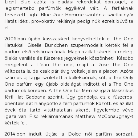
Light Blue azóta is eladási rekordokat döntöget, a
legismertebb parfümök egyikévé vált. A férfiaknak
tervezett Light Blue Pour Homme szintén a szicíliai nyár
illatát idézi, provokatív reklámja pedig nők ezreit bűvölte
el.
2006-ban újabb kasszasikert könyvelhettek el The One
illatukkal. Giselle Bundchen szupermodellt kérték fel a
parfüm első reklámarcának. Maga az illat sikerét a meleg,
ölelős vaníliás és fűszeres jegyeknek köszönheti. Később
megjelent a L’eau The one, majd a Rose The One
változata is, de csak pár évig voltak jelen a piacon. Azóta
számos új tagja született a kollekciónak, sőt, a The Only
One parfüm egy újabb oldalágat indított el a The One
parfümök körében. A The One for Men az igazi klasszikus
férfi illat Gabbana szerint. Úgy gondolja, ez a fűszeres-
orientális illat hiánypótló a férfi parfümök között, és az illat
évek óta tartó vitathatatlan sikerét figyelembe véve
igaza van. Első reklámarcának Matthew McConaughey-t
kérték fel.
2014-ben indult útjára a Dolce női parfüm sorozat,