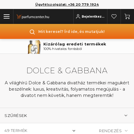
Ügyfélszolgálat: +36 20 779 1924
Bejelentkezés
Mit keresel? Írd ide, és mutatjuk!
Akár ingyenes szállítás
Már 2 parfüm rendelésekor is
DOLCE & GABBANA
A világhírű Dolce & Gabbana divatház termékei magukért
beszélnek: luxus, kreativitás, folyamatos megújulás - a
divatot nem követik, hanem megteremtik!
SZŰRÉSEK
49
TERMÉK