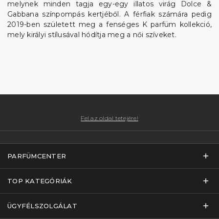
melynek minden tagja egy-egy illatos virág Dolce &
Gabbana színpompás kertjéből. A férfiak számára pedig
2019-ben született meg a fenséges K parfüm kollekció,
mely királyi stílusával hódítja meg a női szíveket.
Fel az oldal tetejére!
PARFÜMCENTER
TOP KATEGÓRIÁK
ÜGYFÉLSZOLGÁLAT