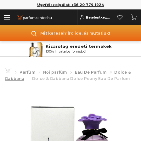
Ügyfélszolgálat: +36 20 779 1924
Bejelentkezés
Mit keresel? Írd ide, és mutatjuk!
Kizárólag eredeti termékek
100% hivatalos forrásból
Parfüm
Női parfüm
Eau De Parfum
Dolce &
Gabbana
Dolce & Gabbana Dolce Peony Eau De Parfum