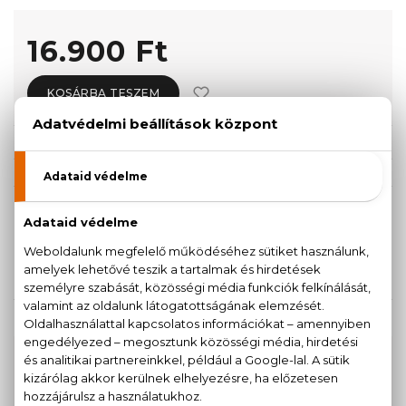
16.900 Ft
KOSÁRBA TESZEM
Törzsvásárlóknak csak:
16.055 Ft
KISZERELÉS KIVÁLASZTÁSA
Teszter 75 ml
16.900 Ft
KAPCSOLÓDÓ TERMÉKEK
100% eredeti termékek,
14 napos visszaküldési
garanciával
+36
Kérdésed van, elakadtál? Hívd ügyfélszolgálatunkat: