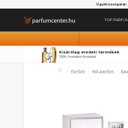
Ügyfélszolgálat:
TOP PARFÜ
Kizárólag eredeti termékek
100% hivatalos forrásból
Parfüm
Női parfüm
Eau