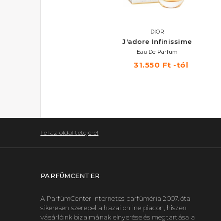
POLICE
DIOR
Daydream
J'adore Infinissime
Eau De Toilette 100 ml
Eau De Parfum
8.160 Ft
31.550 Ft -tól
Fel az oldal tetejére!
PARFÜMCENTER
A ParfümCenter internetes parfüméria 2007. óta
sikeresen szerepel a hazai online piacon, hiszen
vásárlóink bizalmának elnyerése és megtartása a