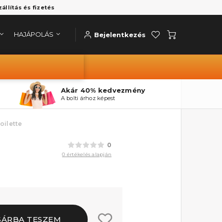
zállítás és fizetés
HAJÁPOLÁS
Bejelentkezés
Akár 40% kedvezmény
A bolti árhoz képest
oilette
0
0 értékelés alapján
SÁRBA TESZEM