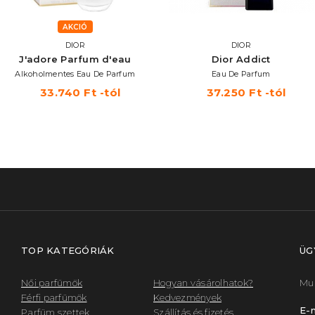
AKCIÓ
DIOR
DIOR
J'adore Parfum d'eau
Dior Addict
Alkoholmentes Eau De Parfum
Eau De Parfum
33.740 Ft -tól
37.250 Ft -tól
TOP KATEGÓRIÁK
ÜG
Női parfümök
Hogyan vásárolhatok?
Mun
Férfi parfümök
Kedvezmények
E-m
Parfüm szettek
Szállítás és fizetés