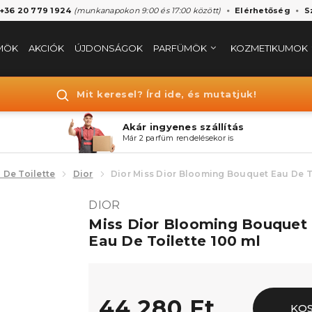
 +36 20 779 1924
(munkanapokon 9:00 és 17:00 között)
Elérhetőség
S
MÖK
AKCIÓK
ÚJDONSÁGOK
PARFÜMÖK
KOZMETIKUMOK
Mit keresel? Írd ide, és mutatjuk!
Akár ingyenes szállítás
Már 2 parfüm rendelésekor is
 De Toilette
Dior
Dior Miss Dior Blooming Bouquet Eau De T
DIOR
Miss Dior Blooming Bouquet
Eau De Toilette 100 ml
44.280 Ft
KO