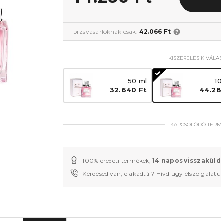
Törzsvásárlóknak csak:
42.066 Ft
KISZERELÉS KIVÁLA
50 ml
1
32.640 Ft
44.28
KAPCSOLÓDÓ TER
100% eredeti termékek,
14 napos visszaküld
Kérdésed van, elakadtál? Hívd ügyfélszolgálat