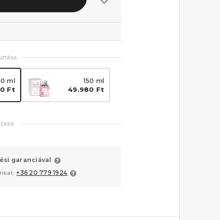
SZTÁSA
00 ml
150 ml
0 Ft
49.980 Ft
MÉKEK
ési garanciával
unkat:
+36 20 779 1924