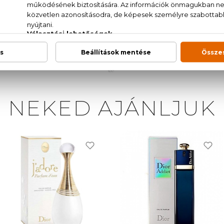
kuszi rózsa, bazsarózsa, fehér pézsma
NEKED AJÁNLJUK