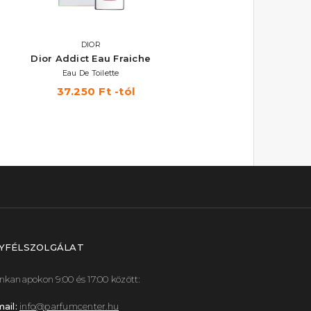
DIOR
DIOR
Dior Addict Eau Fraiche
J'adore
Eau De Toilette
Eau De Toilette
37.250 Ft -tól
26.760 Ft -tól
YFÉLSZOLGÁLAT
kanapokon 9:00 és 17:00 között:
ail:
info@parfumcenter.hu