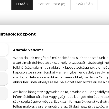
LEÍRÁS
ÉRTÉKELÉSEK (0)
SZÁLLÍTÁS
ior Miss Dior Blooming Bouquet Eau De Toilet
quet Eau De Toilette egy igazi virágos kavalkád a női
mott, a damaszkuszi rózsa, a bazsarózsa és a feh
nomult és nőies karakterét. A Dior márka ismert a
ming Bouquet pedig tökéletesen illeszkedik ebbe a s
 így a parfüm nemcsak az illatával, hanem a megjel
 a parfüm igazi csemege, hiszen a friss és édes virág
nöz az illatkompozíciónak. Fedezd fel a Dior Miss 
hogy a parfüm magával ragadó illatával minden pillanato