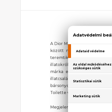
D
A Dior Miss Dior Blooming Bou
között megtalálható a berga
teremtik meg a parfüm kifi
illatokról, a Miss Dior Bloo
márka eleganciáját tükrözi,
illatcsalád szerelmeseinek ez
bársonyos hangulatot kölcsö
Toilette világát, és engedd, 
Megjelenési év: 2014