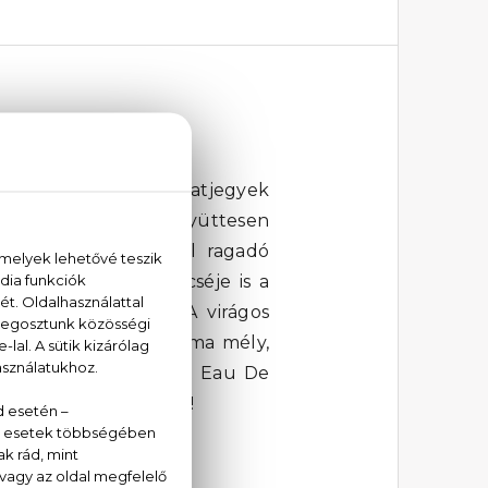
te
esség jegyében. Az illatjegyek
ér pézsma, melyek együttesen
 minőségi és magával ragadó
orba. A parfüm üvegcséje is a
enésével is hódít. A virágos
illatok mellett a pézsma mély,
Dior Blooming Bouquet Eau De
dat szebbé varázsolja!