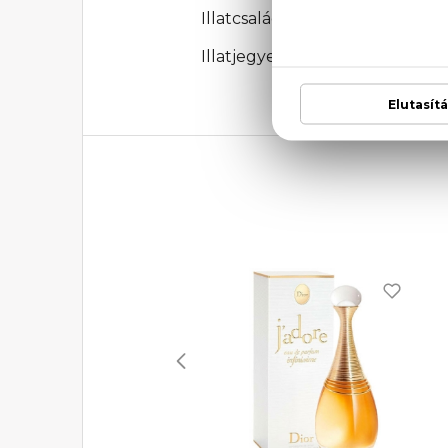
Illatcsalád: Virágos
Illatjegyek: bergamott, damasz