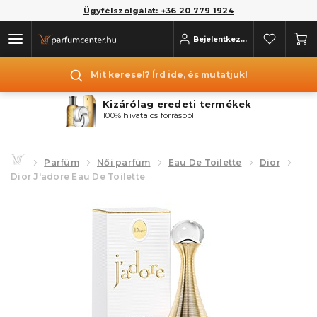
Ügyfélszolgálat: +36 20 779 1924
Bejelentkezés
Mit keresel? Írd ide, és mutatjuk!
Kizárólag eredeti termékek
100% hivatalos forrásból
Parfüm
Női parfüm
Eau De Toilette
Dior
Dior J'adore Eau De Toilette