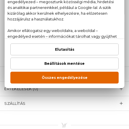
J'adore Eau De Parfum Mini 5 ml
13.820 Ft
100% eredeti termékek,
14 napos visszaküldési
garanciával
+36
Kérdésed van, elakadtál? Hívd ügyfélszolgálatunkat:
20 779 1924
LEÍRÁS
ÉRTÉKELÉSEK (0)
SZÁLLÍTÁS