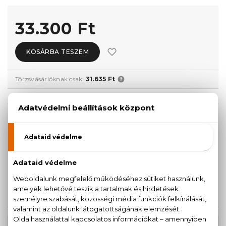
33.300 Ft
KOSÁRBA TESZEM
Törzsvásárlóknak csak:
31.635 Ft
KISZERELÉS KIVÁLASZTÁSA
Teszter 100 ml
50 ml
26.760 Ft
33.300 Ft
100 ml
35.060 Ft
KAPCSOLÓDÓ TERMÉKEK