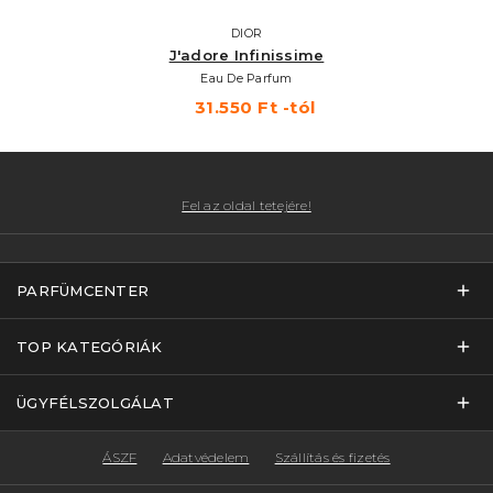
DIOR
J'adore Infinissime
Eau De Parfum
31.550 Ft -tól
Fel az oldal tetejére!
PARFÜMCENTER
TOP KATEGÓRIÁK
ÜGYFÉLSZOLGÁLAT
ÁSZF
Adatvédelem
Szállítás és fizetés