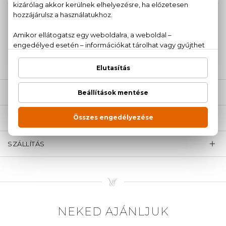
100% eredeti termékek,
14 napos visszaküldési
garanciával
+36
Kérdésed van, elakadtál? Hívd ügyfélszolgálatunkat:
20 779 1924
LEÍRÁS
ÉRTÉKELÉSEK (0)
SZÁLLÍTÁS
NEKED AJÁNLJUK