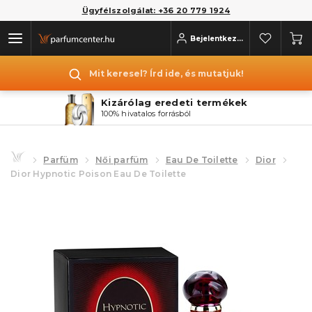
Ügyfélszolgálat: +36 20 779 1924
Bejelentkezés
Mit keresel? Írd ide, és mutatjuk!
Kizárólag eredeti termékek
100% hivatalos forrásból
Parfüm
Női parfüm
Eau De Toilette
Dior
Dior Hypnotic Poison Eau De Toilette