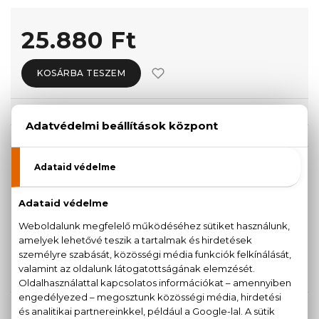
25.880 Ft
KOSÁRBA TESZEM
Törzsvásárlóknak csak:
24.586 Ft
KISZERELÉS KIVÁLASZTÁSA
30 ml
Teszter 100 ml
25.880 Ft
36.810 Ft
150 ml
53.500 Ft
KAPCSOLÓDÓ TERMÉKEK