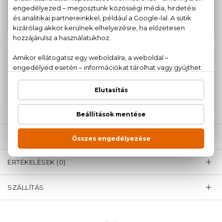
42.520 Ft
Fahrenheit Parfum
-tól
100% eredeti termékek,
14 napos visszaküldési
garanciával
+36
Kérdésed van, elakadtál? Hívd ügyfélszolgálatunkat:
20 779 1924
LEÍRÁS
ÉRTÉKELÉSEK (0)
SZÁLLÍTÁS