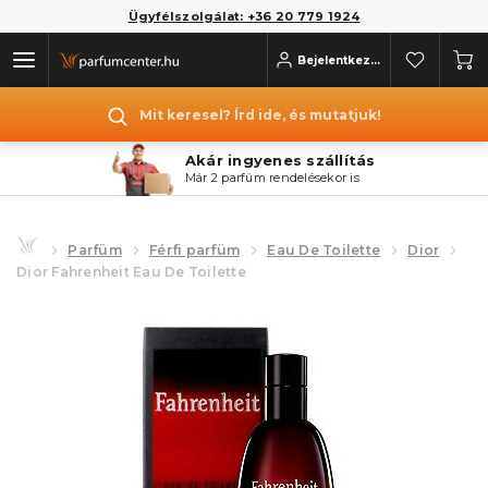
Ügyfélszolgálat: +36 20 779 1924
Bejelentkezés
Mit keresel? Írd ide, és mutatjuk!
Akár ingyenes szállítás
Már 2 parfüm rendelésekor is
Parfüm
Férfi parfüm
Eau De Toilette
Dior
Dior Fahrenheit Eau De Toilette