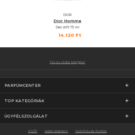
DIOR
Dior Homme
Deo stift 75 ml
14.120 Ft
Fel az oldal tetejére!
PARFÜMCENTER
TOP KATEGÓRIÁK
ÜGYFÉLSZOLGÁLAT
ÁSZF
Adatvédelem
Szállítás és fizetés