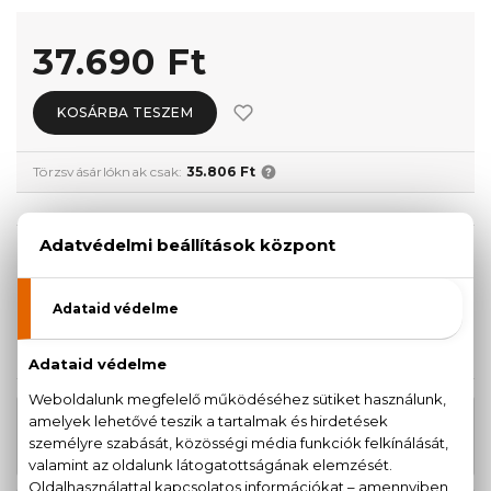
37.690 Ft
KOSÁRBA TESZEM
Törzsvásárlóknak csak:
35.806 Ft
KISZERELÉS KIVÁLASZTÁSA
AKCIÓ
100 ml
50 ml
37.690 Ft
33.900 Ft
36.840 Ft
KAPCSOLÓDÓ TERMÉKEK
Fahrenheit Deo spray 150 ml
13.550 Ft