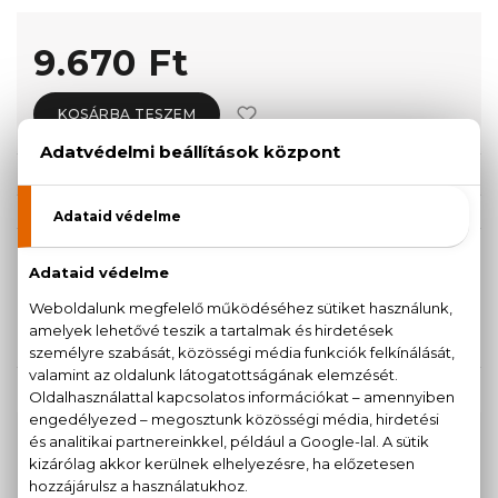
9.670 Ft
KOSÁRBA TESZEM
Törzsvásárlóknak csak:
9.187 Ft
KISZERELÉS KIVÁLASZTÁSA
100 ml
50 ml
9.670 Ft
10.550 Ft
KAPCSOLÓDÓ TERMÉKEK
100% eredeti termékek,
14 napos visszaküldési
garanciával
+36
Kérdésed van, elakadtál? Hívd ügyfélszolgálatunkat: