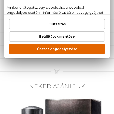
20 779 1924
LEÍRÁS
ÉRTÉKELÉSEK (0)
SZÁLLÍTÁS
NEKED AJÁNLJUK