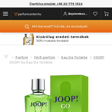
Ügyfélszolgálat: +36 20 779 1924
Bejelentkezés
Mit keresel? Írd ide, és mutatjuk!
Kizárólag eredeti termékek
100% hivatalos forrásból
Parfüm
Férfi parfüm
Eau De Toilette
JOOP!
JOOP! Go Eau De Toilette