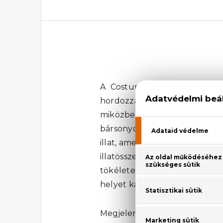
A Costume National Scent E
hordozza magában. A parfüm 
miközben a hibiszkusz, a jázm
bársonyos illata pedig hossz
illat, amely minden nő számára 
illatösszetevők tökéletesen
tökéletes választás lehet. A
helyet kapjon minden nő parf
Megjelenési év: 2002