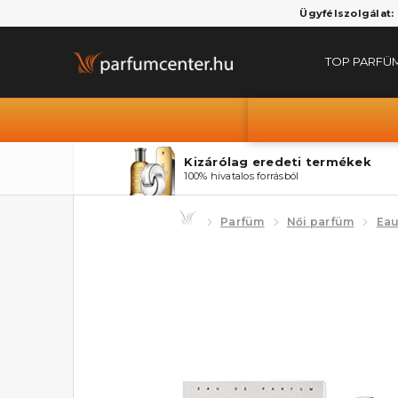
Ügyfélszolgálat:
TOP PARFÜ
Kizárólag eredeti termékek
100% hivatalos forrásból
Parfüm
Női parfüm
Eau