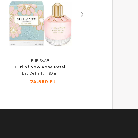
ELIE SAAB
GUCCI
Girl of Now Rose Petal
Bloom
Eau De Parfum 90 ml
Eau De Parfum Szett 50+50 m
24.560 Ft
28.780 Ft