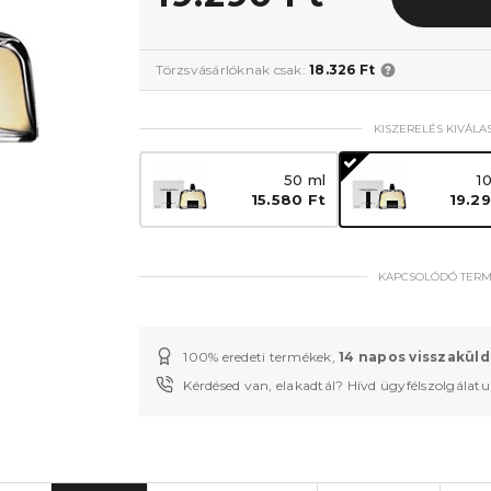
Törzsvásárlóknak csak:
18.326 Ft
KISZERELÉS KIVÁLA
50 ml
1
15.580 Ft
19.2
KAPCSOLÓDÓ TER
100% eredeti termékek,
14 napos visszaküld
Kérdésed van, elakadtál? Hívd ügyfélszolgálat