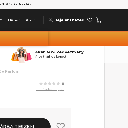
zállítás és fizetés
HAJÁPOLÁS
Bejelentkezés
Akár 40% kedvezmény
A bolti árhoz képest
 De Parfum
0
0 értékelés alapján
ÁRBA TESZEM