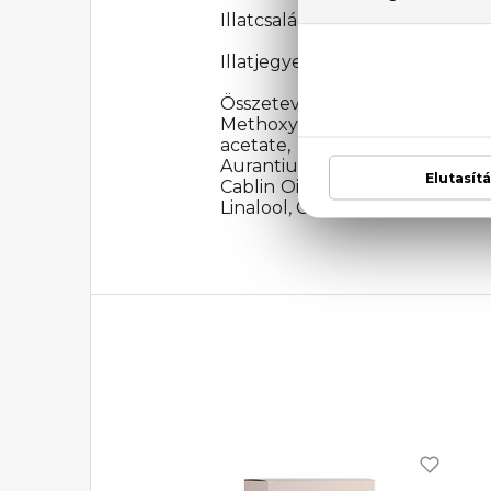
Illatcsalád: Virágos
Illatjegyek: Hibiszkusz, jázmin,
Összetevők: Alcohol dena
MethoxyDibenzoylMethane, Et
acetate, Trimethylcyclopente
Aurantium Peel Oil, Citrus L
Cablin Oil, Geranyl acetate, Is
Linalool, Citronellol, Limonen