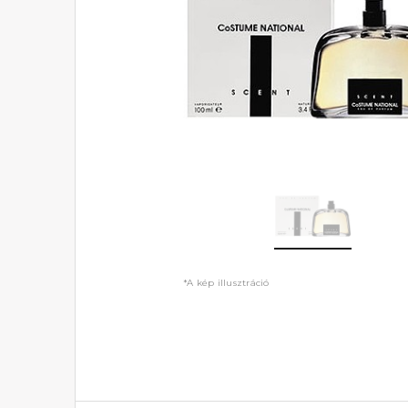
*A kép illusztráció