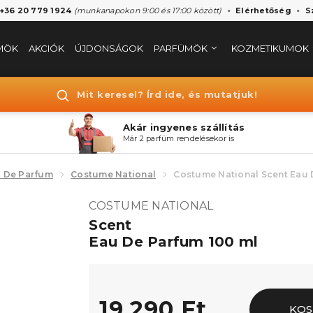
 +36 20 779 1924
(munkanapokon 9:00 és 17:00 között)
Elérhetőség
S
MÖK
AKCIÓK
ÚJDONSÁGOK
PARFÜMÖK
KOZMETIKUMOK
Mit keresel? Írd ide, és mutatjuk!
Akár ingyenes szállítás
Már 2 parfüm rendelésekor is
 De Parfum
Costume National
Costume National Scent Eau
COSTUME NATIONAL
Scent
Eau De Parfum 100 ml
19.290 Ft
KOS