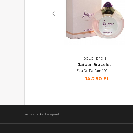
CALVIN KLEIN
BOUCHERON
Eternity
Jaïpur Bracelet
Eau De Parfum
Eau De Parfum 100 ml
14.700 Ft -tól
14.260 Ft
Fel az oldal tetejére!