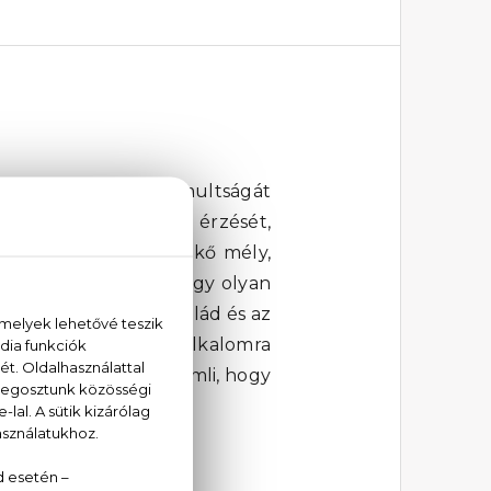
anciáját és kifinomultságát
természetes szépség érzését,
ilincselő. A borostyánkő mély,
al Scent női parfüm egy olyan
nőiességét. Az illatcsalád és az
ümöt, amely minden alkalomra
termű, amely megérdemli, hogy