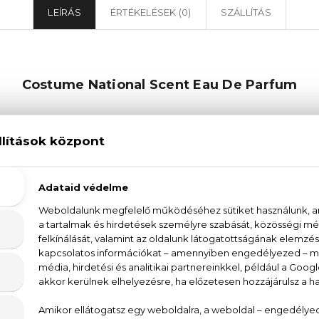
LEÍRÁS
ÉRTÉKELÉSEK (0)
SZÁLLÍTÁS
Costume National Scent Eau De Parfum
au De Parfum női parfüm a márka jellegzetes eleg
virágos illatjegyekkel kelti fel a nőiesség és a 
in és a zöld tea egzotikus harmóniája csábító és leb
an tartó, meleg utóhangot biztosít. A Costume Nation
lehetővé teszi, hogy kifejezze saját egyéni stílusát és 
 kiegészítik egymást, így alkotva egy olyan parf
 Costume National Scent Eau De Parfum egy igazi mes
ümkollekciójában.