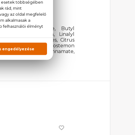
l MethoxyCinnamate, Butyl
xamethylindanopyran, Linalyl
octahydronaphthalenes, Citrus
eolens Flower Oil, Pogostemon
yl Salicylate, Benzyl Cinnamate,
 Rose Ketones.