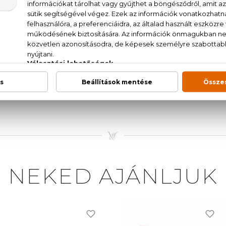
 zöld tea, borostyánkő
t, Parfum (Fragrance), Aqua (Water), EthylHexy
hylHexyl Salicylate, BHT, Beta-Caryophyllene, He
nyl Methylisopentenol, Terpineol, Tetramethyl acetyl
imon Peel Oil, Jasmine Oil/ Extract, Pelargonium Grav
oeugenyl acetate, Pinene, Cinnamyl alcohol, Citral, Benz
e, alpha-Isomethyl ionone, Alpha-Terpinene, Terpinolene,
NEKED AJÁNLJUK