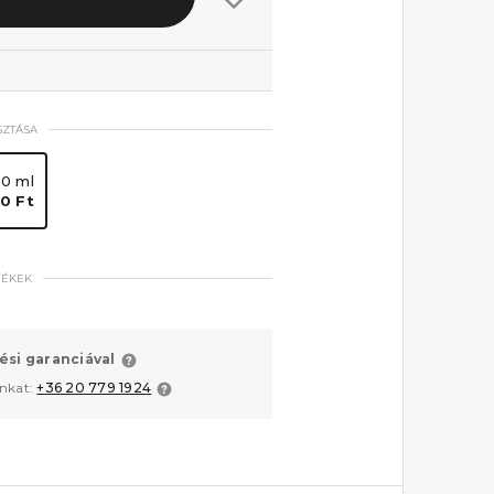
SZTÁSA
00 ml
90 Ft
MÉKEK
ési garanciával
unkat:
+36 20 779 1924