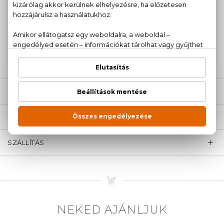
100% eredeti termékek,
14 napos visszaküldési
garanciával
+36
Kérdésed van, elakadtál? Hívd ügyfélszolgálatunkat:
20 779 1924
LEÍRÁS
ÉRTÉKELÉSEK (0)
SZÁLLÍTÁS
NEKED AJÁNLJUK