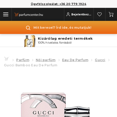
Ügyfélszolgálat: +36 20 779 1924
Bejelentkezés
Mit keresel? Írd ide, és mutatjuk!
Kizárólag eredeti termékek
100% hivatalos forrásból
Parfüm
Női parfüm
Eau De Parfum
Gucci
Gucci Bamboo Eau De Parfum