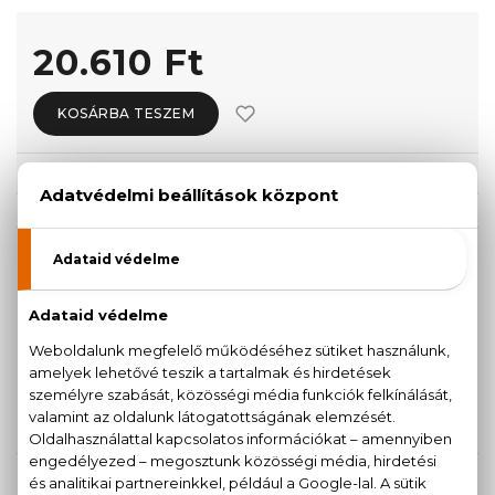
20.610 Ft
KOSÁRBA TESZEM
Törzsvásárlóknak csak:
19.580 Ft
KISZERELÉS KIVÁLASZTÁSA
50 ml
Teszter 75 ml
20.610 Ft
21.490 Ft
75 ml
24.120 Ft
KAPCSOLÓDÓ TERMÉKEK