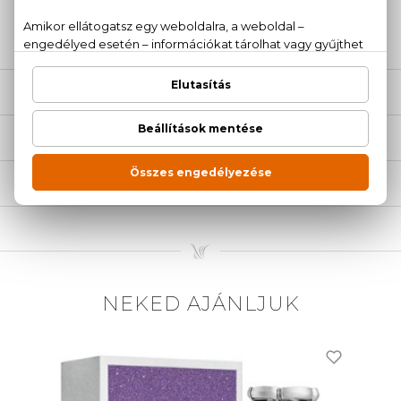
20 779 1924
LEÍRÁS
ÉRTÉKELÉSEK (0)
SZÁLLÍTÁS
NEKED AJÁNLJUK