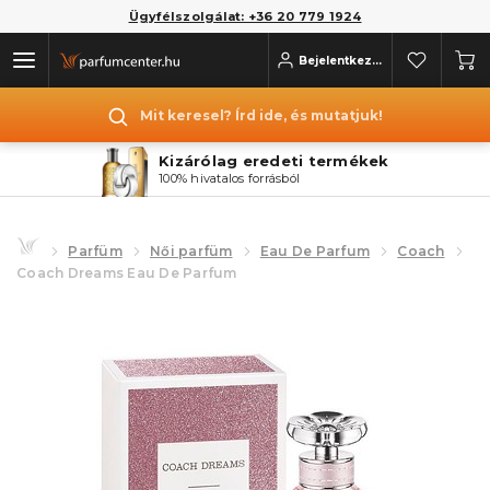
Ügyfélszolgálat: +36 20 779 1924
Bejelentkezés
Mit keresel? Írd ide, és mutatjuk!
Kizárólag eredeti termékek
100% hivatalos forrásból
Parfüm
Női parfüm
Eau De Parfum
Coach
Coach Dreams Eau De Parfum