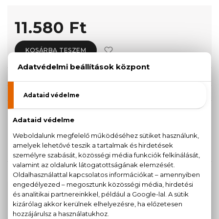
11.580 Ft
KOSÁRBA TESZEM
Törzsvásárlóknak csak:
11.001 Ft
KISZERELÉS KIVÁLASZTÁSA
40 ml
11.580 Ft
KAPCSOLÓDÓ TERMÉKEK
100% eredeti termékek,
14 napos visszaküldési
garanciával
+36
Kérdésed van, elakadtál? Hívd ügyfélszolgálatunkat: