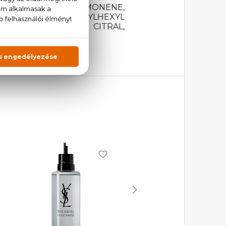
ATER), LINALOOL, LIMONENE,
YL CINNAMAL, ETHYLHEXYL
YLATE, GERANIOL, CITRAL,