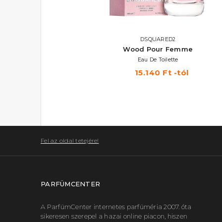
MICHAEL KORS
DSQUARED2
Sexy Blossom
Wood Pour Femme
Eau De Parfum
Eau De Toilette
23.680 Ft -tól
15.140 Ft -tól
Fel az oldal tetejére!
PARFÜMCENTER
A ParfümCenter internetes parfüméria 2007. óta
sikeresen szerepel a hazai online piacon, hiszen