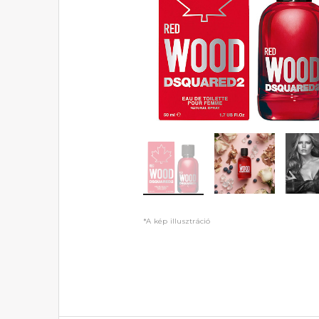
*A kép illusztráció