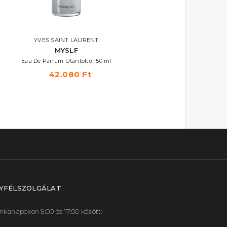
AKCIÓ
YVES SAINT LAURENT
BVLGARI
MYSLF
Omnia Crystalline
Eau De Parfum Utántöltő 150 ml
Eau De Parfum
42.080 Ft
32.860 Ft -tól
YFÉLSZOLGÁLAT
kanapokon 9:00 és 17:00 között: