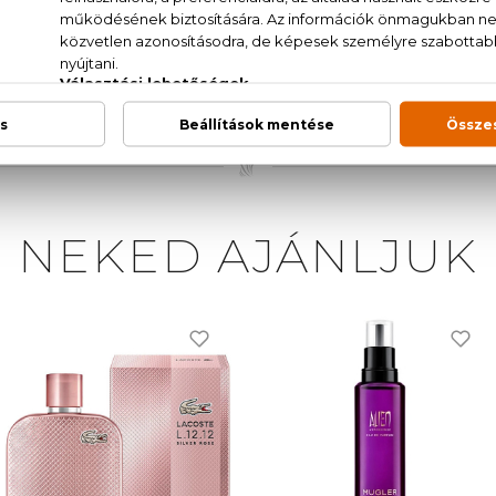
. (SD ALCOHOL 39-C), PARFUM (FRAGRANCE), AQUA (W
NZYL SALICYLATE, ALCOHOL, CITRONELLOL, HEX
 METHOXYDIBENZOYLMETHANE, ETHYLHEXYL SALIC
NEKED AJÁNLJUK