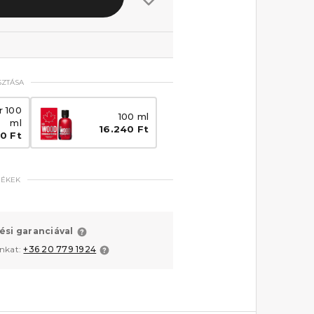
SZTÁSA
r 100
100 ml
ml
16.240 Ft
0 Ft
MÉKEK
ési garanciával
unkat:
+36 20 779 1924