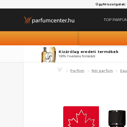
Ügyfélszolgálat:
TOP PARFÜ
Kizárólag eredeti termékek
100% hivatalos forrásból
Parfüm
Női parfüm
Eau