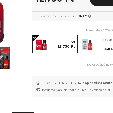
Törzsvásárlóknak csak:
12.094 Ft
KISZERELÉS KIVÁLA
Teszte
50 ml
12.730 Ft
13.83
KAPCSOLÓDÓ TER
100% eredeti termékek,
14 napos visszaküld
Kérdésed van, elakadtál? Hívd ügyfélszolgálat