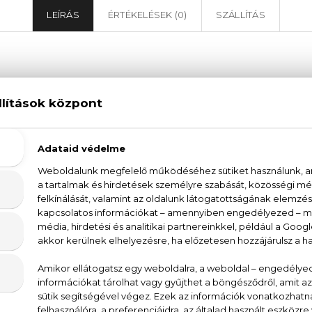
LEÍRÁS
ÉRTÉKELÉSEK (0)
SZÁLLÍTÁS
Dsquared2 Red Wood Eau De Parfum
 Parfum női parfüm fiatal és modern, a kor szelle
meglepően friss fejjegyek a rózsaszín bors és az áfo
szítve a rózsa és a magnólia szívjegyeinek intenzív, 
yánfa és a cédrusfa érzéki, vibráló szilázst hagynak
avaszi időjárásban, könnyed, gyümölcsös tónusainak kös
onya, licsi, rózsa, magnólia, pézsma, ámbrafa, cédrus