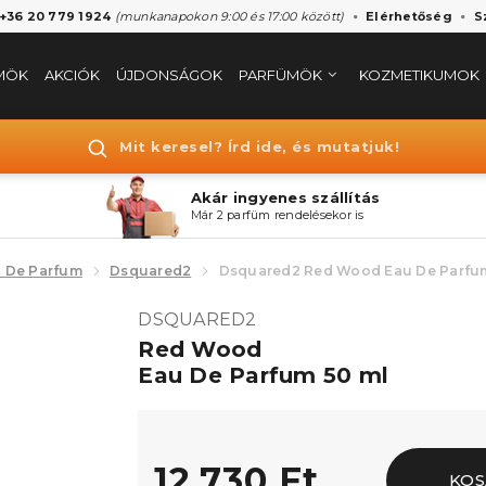
 +36 20 779 1924
(munkanapokon 9:00 és 17:00 között)
Elérhetőség
S
MÖK
AKCIÓK
ÚJDONSÁGOK
PARFÜMÖK
KOZMETIKUMOK
Mit keresel? Írd ide, és mutatjuk!
Akár ingyenes szállítás
Már 2 parfüm rendelésekor is
 De Parfum
Dsquared2
Dsquared2 Red Wood Eau De Parfu
DSQUARED2
Red Wood
Eau De Parfum 50 ml
12.730 Ft
KOS