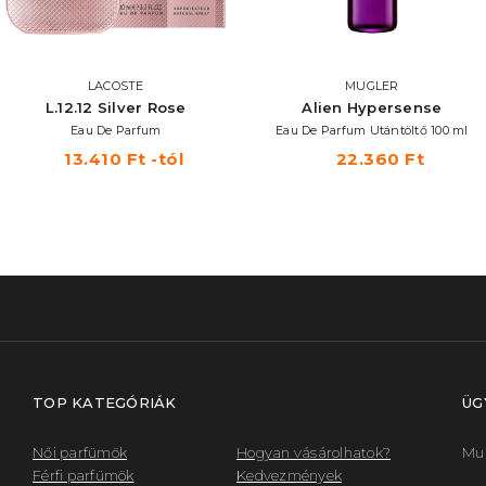
LACOSTE
MUGLER
L.12.12 Silver Rose
Alien Hypersense
Eau De Parfum
Eau De Parfum Utántöltő 100 ml
13.410 Ft -tól
22.360 Ft
TOP KATEGÓRIÁK
ÜG
Női parfümök
Hogyan vásárolhatok?
Mun
Férfi parfümök
Kedvezmények