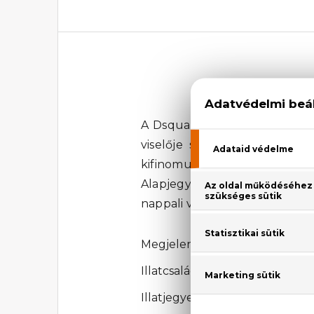
A Dsquared2 Red Wood Eau De
viselője szenvedéllyel él. A 
kifinomult érintésével, kiegé
Alapjegyei a pézsma, a borost
nappali viseletre, nyári, és t
Megjelenési év: 2019
Illatcsalád: Virágos-fás
Illatjegyek: rózsabors, vörös áf