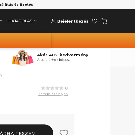
zállítás és fizetés
HAJÁPOLÁS
Bejelentkezés
Akár 40% kedvezmény
A bolti árhoz képest
m
0
0 értékelés alapján
ÁRBA TESZEM