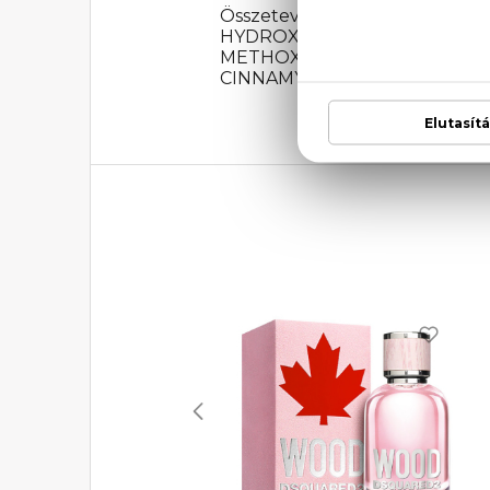
Összetevők: ALCOHOL DENAT
HYDROXYCITRONELLAL, BE
METHOXYCINNAMATE, BUTYL
CINNAMYL ALCOHOL.