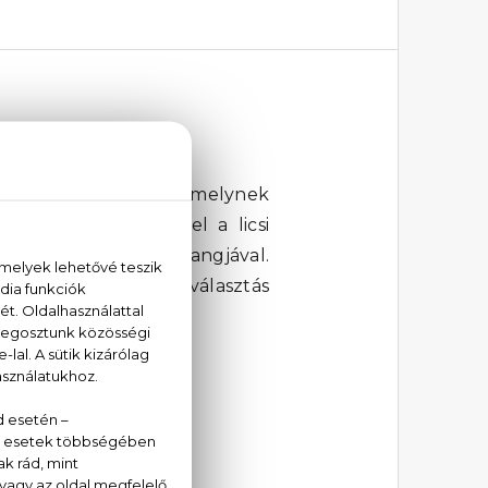
mét megragadó illat, melynek
nya jegyeit tárják fel a licsi
mégis bársonyos összhangjával.
 maguk után. Ideális választás
zönhetően.