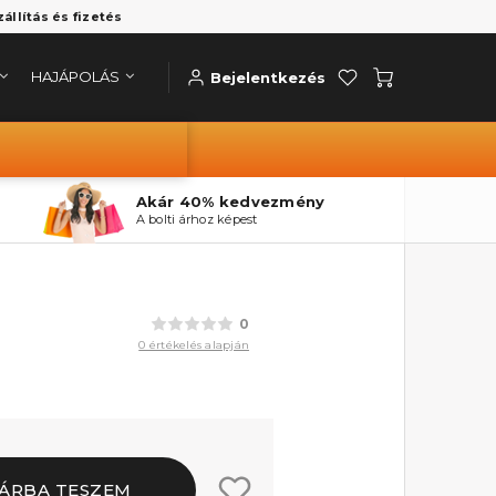
zállítás és fizetés
HAJÁPOLÁS
Bejelentkezés
Akár 40% kedvezmény
A bolti árhoz képest
0
0 értékelés alapján
ÁRBA TESZEM