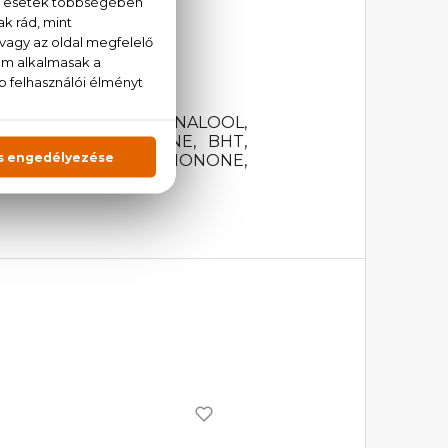
 AQUA (WATER), LINALOOL,
YDIBENZOYLMETHANE, BHT,
 ALPHA-ISOMETHYL IONONE,