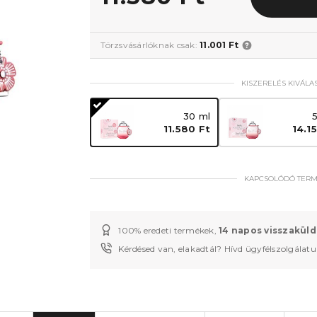
Törzsvásárlóknak csak:
11.001 Ft
KISZERELÉS KIVÁLA
30 ml
11.580 Ft
14.1
KAPCSOLÓDÓ TER
100% eredeti termékek,
14 napos visszaküld
Kérdésed van, elakadtál? Hívd ügyfélszolgálat