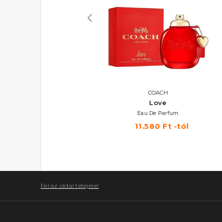
VERA WANG
COACH
Vera Wang
Love
Eau De Parfum 100 ml
Eau De Parfum
11.550 Ft
11.580 Ft -tól
Fel az oldal tetejére!