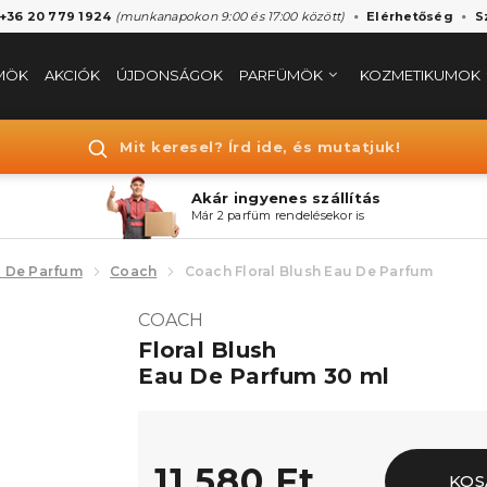
 +36 20 779 1924
(munkanapokon 9:00 és 17:00 között)
Elérhetőség
S
MÖK
AKCIÓK
ÚJDONSÁGOK
PARFÜMÖK
KOZMETIKUMOK
Mit keresel? Írd ide, és mutatjuk!
Akár ingyenes szállítás
Már 2 parfüm rendelésekor is
 De Parfum
Coach
Coach Floral Blush Eau De Parfum
COACH
Floral Blush
Eau De Parfum 30 ml
11.580 Ft
KOS