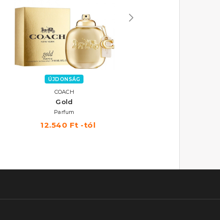
ÚJDONSÁG
COACH
COACH
Gold
Dreams
Parfum
Eau De Parfum
12.540 Ft -tól
11.580 Ft -tól