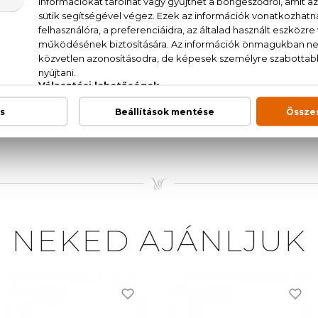
gyó, őszibarack, bazsarózsa, fehér fás jegyek, pézsma
AT. (SD ALCOHOL 39-C), PARFUM (FRAGRANCE),
AMATE, ETHYLHEXYL SALICYLATE, BUTYL METHOX
L, CITRONELLOL, BANZYL SALICYLATE, GERANIOL,
TE, COUMARIN, BENZYL BENZOATE, AMYL CINNAMAL
NEKED AJÁNLJUK