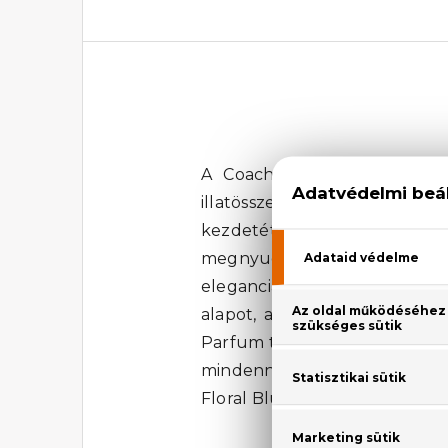
A Coach Floral Blush Eau 
illatösszetevői közül a grape
kezdetét. Az illat középpo
megnyugtató is. A virágos ill
eleganciát és tartósságot kö
alapot, amely egész nap kit
Parfum tökéletes választás mi
mindennapokban, hanem különl
Floral Blush Eau De Parfumm