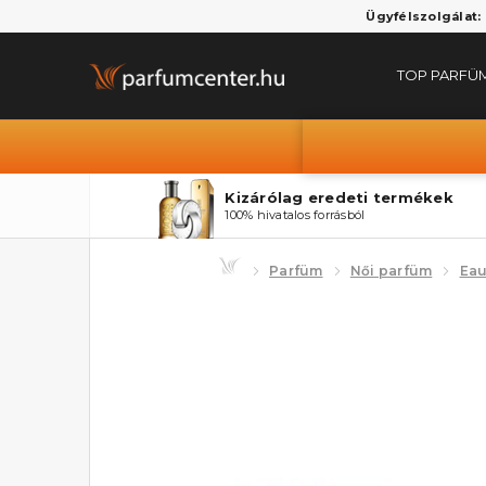
Ügyfélszolgálat:
TOP PARFÜ
Kizárólag eredeti termékek
100% hivatalos forrásból
Parfüm
Női parfüm
Eau