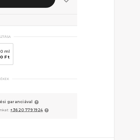
SZTÁSA
50 ml
50 Ft
MÉKEK
ési garanciával
unkat:
+36 20 779 1924