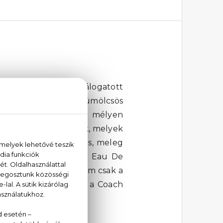
 márka gondosan válogatott
mnek a felfrissítő, gyümölcsös
 és van benne valami mélyen
inom, fehér fás jegyek, melyek
parfümnek azt a krémes, meleg
 A Coach Floral Blush Eau De
atokat. Ez a parfüm nem csak a
ágos illatok világába a Coach