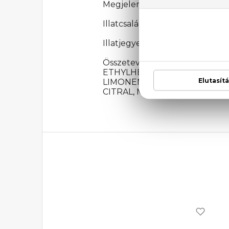
Megjelenési év: 2019
Illatcsalád: Virágos
Illatjegyek: grapefruit, goji bo
Összetevők: ALCOHOL DEN
ETHYLHEXYL METHOXYCINN
LIMONENE, HEXYL CINNAMA
CITRAL, METHYL 2-OCTYNOA