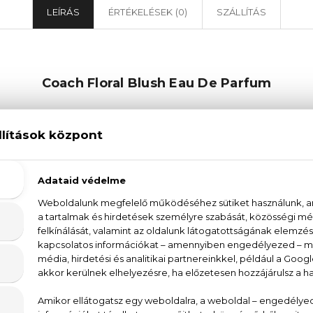
LEÍRÁS
ÉRTÉKELÉSEK (0)
SZÁLLÍTÁS
Coach Floral Blush Eau De Parfum
De Parfum egy igazán különleges illat. A Coach
fruit, goji bogyó és barack trió adja ennek a női parfü
ntjában a bazsarózsa áll, mely nőies, romantikus
atcsaládhoz hűen, a bazsarózsa mellett megjelennek a f
lcsönöznek az illatnak. Végül a pézsma adja meg a 
art, és amiért mindenki megfordul utánad az utcán.
nden nő számára, aki szereti az élénk, mégis nőies ill
eges alkalmakkor is remek választás. Lépj be a vir
el!