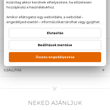
100% eredeti termékek,
14 napos visszaküldési
garanciával
+36
Kérdésed van, elakadtál? Hívd ügyfélszolgálatunkat:
20 779 1924
LEÍRÁS
ÉRTÉKELÉSEK (0)
SZÁLLÍTÁS
NEKED AJÁNLJUK