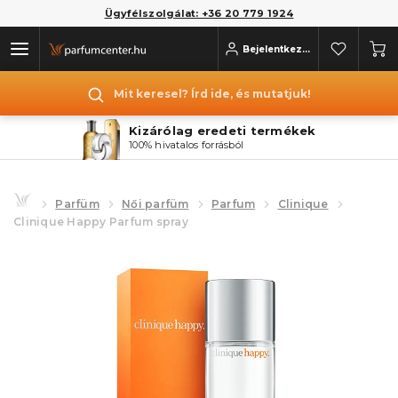
Ügyfélszolgálat: +36 20 779 1924
Bejelentkezés
Mit keresel? Írd ide, és mutatjuk!
Kizárólag eredeti termékek
100% hivatalos forrásból
Parfüm
Női parfüm
Parfum
Clinique
Clinique Happy Parfum spray