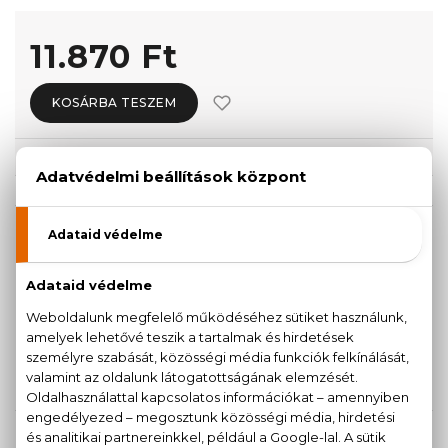
11.870 Ft
KOSÁRBA TESZEM
Törzsvásárlóknak csak:
11.277 Ft
KISZERELÉS KIVÁLASZTÁSA
30 ml
50 ml
11.650 Ft
11.870 Ft
100 ml
15.140 Ft
KAPCSOLÓDÓ TERMÉKEK