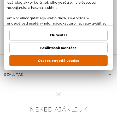
100% eredeti termékek,
14 napos visszaküldési
garanciával
+36
Kérdésed van, elakadtál? Hívd ügyfélszolgálatunkat:
20 779 1924
LEÍRÁS
ÉRTÉKELÉSEK (0)
SZÁLLÍTÁS
NEKED AJÁNLJUK