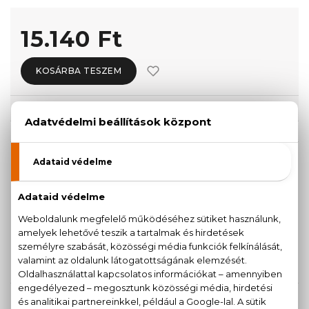
15.140 Ft
KOSÁRBA TESZEM
Törzsvásárlóknak csak:
14.383 Ft
KISZERELÉS KIVÁLASZTÁSA
30 ml
50 ml
11.650 Ft
11.870 Ft
100 ml
15.140 Ft
KAPCSOLÓDÓ TERMÉKEK