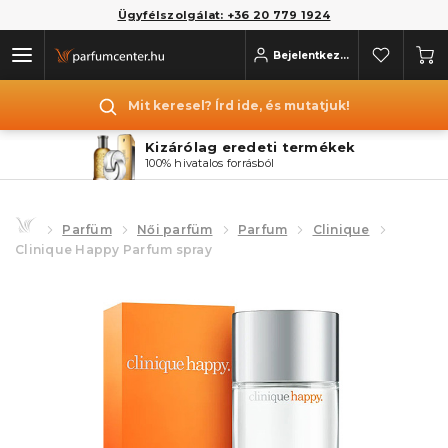
Ügyfélszolgálat: +36 20 779 1924
Bejelentkezés
Mit keresel? Írd ide, és mutatjuk!
Kizárólag eredeti termékek
100% hivatalos forrásból
Parfüm
Női parfüm
Parfum
Clinique
Clinique Happy Parfum spray