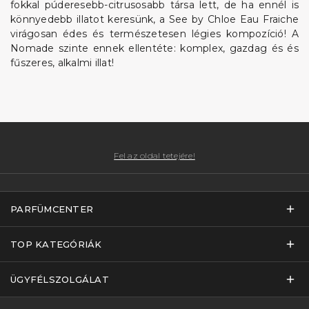
fokkal púderesebb-citrusosabb társa lett, de ha ennél is
könnyedebb illatot keresünk, a See by Chloe Eau Fraiche
virágosan édes és természetesen légies kompozíció! A
Nomade szinte ennek ellentéte: komplex, gazdag és és
fűszeres, alkalmi illat!
Fel az oldal tetejére!
PARFÜMCENTER
TOP KATEGÓRIÁK
ÜGYFÉLSZOLGÁLAT