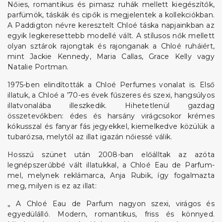
Nőies, romantikus és pimasz ruhák mellett kiegészítők,
parfümök, táskák és cipők is megjelentek a kollekciókban.
A Paddigton névre keresztelt Chloé táska napjainkban az
egyik legkeresettebb modellé vált. A stílusos nők mellett
olyan sztárok rajongtak és rajonganak a Chloé ruháiért,
mint Jackie Kennedy, Maria Callas, Grace Kelly vagy
Natalie Portman.
1975-ben elindították a Chloé Perfumes vonalat is. Első
illatuk, a Chloé a ’70-es évek fűszeres és szexi, hangsúlyos
illatvonalába illeszkedik. Hihetetlenül gazdag
összetevőkben: édes és harsány virágcsokor krémes
kókusszal és fanyar fás jegyekkel, kiemelkedve közülük a
tubarózsa, melytől az illat igazán nőiessé válik.
Hosszú szünet után 2008-ban előálltak az azóta
legnépszerűbbé vált illatukkal, a Chloé Eau de Parfum-
mel, melynek reklámarca, Anja Rubik, így fogalmazta
meg, milyen is ez az illat:
„ A Chloé Eau de Parfum nagyon szexi, virágos és
egyedülálló. Modern, romantikus, friss és könnyed.