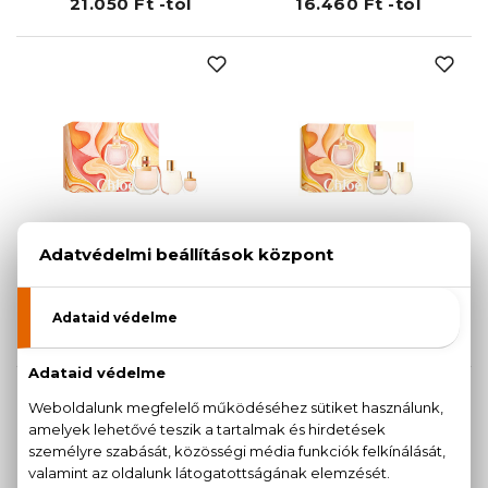
21.050 Ft -tól
16.460 Ft -tól
CHLOÉ
CHLOÉ
Nomade
Nomade
Eau De Parfum
Eau De Parfum
Szett 75+5+100 ml
Szett 50+100 ml
34.180 Ft
24.120 Ft