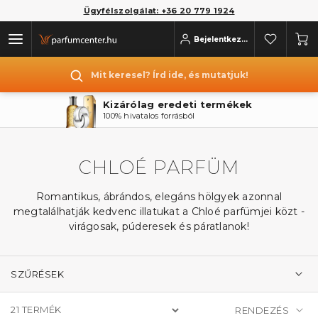
Ügyfélszolgálat: +36 20 779 1924
Bejelentkezés
Mit keresel? Írd ide, és mutatjuk!
Kizárólag eredeti termékek
100% hivatalos forrásból
CHLOÉ PARFÜM
Romantikus, ábrándos, elegáns hölgyek azonnal
megtalálhatják kedvenc illatukat a Chloé parfümjei közt -
virágosak, púderesek és páratlanok!
SZŰRÉSEK
21
TERMÉK