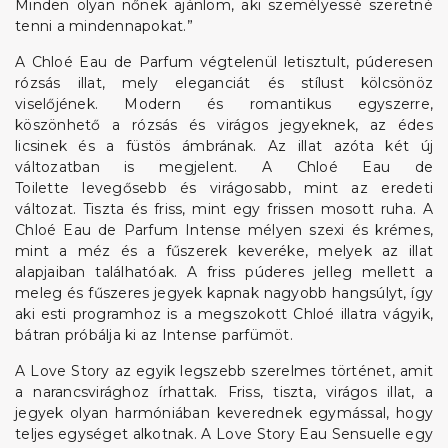
Minden olyan nőnek ajánlom, aki személyessé szeretné
tenni a mindennapokat.”
A Chloé Eau de Parfum végtelenül letisztult, púderesen
rózsás illat, mely eleganciát és stílust kölcsönöz
viselőjének. Modern és romantikus egyszerre,
köszönhető a rózsás és virágos jegyeknek, az édes
licsinek és a füstös ámbrának. Az illat azóta két új
változatban is megjelent. A Chloé Eau de
Toilette levegősebb és virágosabb, mint az eredeti
változat. Tiszta és friss, mint egy frissen mosott ruha. A
Chloé Eau de Parfum Intense mélyen szexi és krémes,
mint a méz és a fűszerek keveréke, melyek az illat
alapjaiban találhatóak. A friss púderes jelleg mellett a
meleg és fűszeres jegyek kapnak nagyobb hangsúlyt, így
aki esti programhoz is a megszokott Chloé illatra vágyik,
bátran próbálja ki az Intense parfümöt.
A Love Story az egyik legszebb szerelmes történet, amit
a narancsvirághoz írhattak. Friss, tiszta, virágos illat, a
jegyek olyan harmóniában keverednek egymással, hogy
teljes egységet alkotnak. A Love Story Eau Sensuelle egy