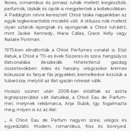
Nőies, romantikus és pimasz ruhák mellett kiegészítők,
parfümök, táskák és cipők is megjelentek a kollekciókban.
A Paddigton névre keresztelt Chloé táska napjainkban az
egyik legkeresettebb modellé vált. A stílusos nők mellett
olyan sztárok rajongtak és rajonganak a Chloé ruháiért,
mint Jackie Kennedy, Maria Callas, Grace Kelly vagy
Natalie Portman.
1975-ben elindították a Chloé Perfumes vonalat is. Első
illatuk, a Chloé a ’70-es évek fűszeres és szexi, hangsúlyos
illatvonalába illeszkedik. Hihetetlenül gazdag
összetevőkben: édes és harsány virágcsokor krémes
kókusszal és fanyar fás jegyekkel, kiemelkedve közülük a
tubarózsa, melytől az illat igazán nőiessé válik.
Hosszú szünet után 2008-ban előálltak az azóta
legnépszerűbbé vált illatukkal, a Chloé Eau de Parfum-
mel, melynek reklámarca, Anja Rubik, így fogalmazta
meg, milyen is ez az illat:
„ A Chloé Eau de Parfum nagyon szexi, virágos és
egyedülálló. Modern, romantikus, friss és könnyed.