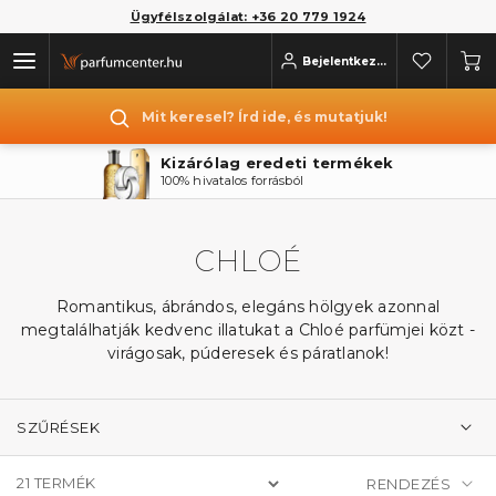
Ügyfélszolgálat: +36 20 779 1924
Bejelentkezés
Mit keresel? Írd ide, és mutatjuk!
Kizárólag eredeti termékek
100% hivatalos forrásból
CHLOÉ
Romantikus, ábrándos, elegáns hölgyek azonnal
megtalálhatják kedvenc illatukat a Chloé parfümjei közt -
virágosak, púderesek és páratlanok!
SZŰRÉSEK
21
TERMÉK