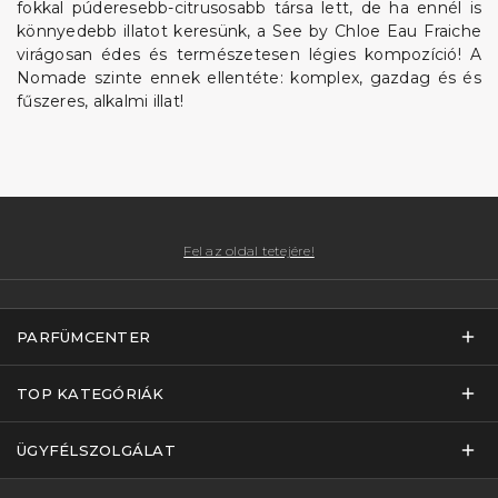
fokkal púderesebb-citrusosabb társa lett, de ha ennél is
könnyedebb illatot keresünk, a See by Chloe Eau Fraiche
virágosan édes és természetesen légies kompozíció! A
Nomade szinte ennek ellentéte: komplex, gazdag és és
fűszeres, alkalmi illat!
Fel az oldal tetejére!
PARFÜMCENTER
TOP KATEGÓRIÁK
ÜGYFÉLSZOLGÁLAT