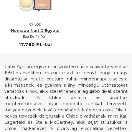
CHLOÉ
Nomade Nuit D'Égypte
Eau De Parfum
17.780 Ft -tól
Gaby Aghion, egyiptomi születésű francia divattervező az
1950-es években felismerte azt az igényt, hogy a nagy
divatházak haute couture ruhái mindennapi viselésre
alkalmatlanok, és gyakran silány minőségű utánzatokat
varratnak a nők, akik szeretnének a legújabb divat szerint
öltözködni. A Chloé parfüm és divatház
megteremtésével olyan hordható ruhákat tervezett,
melyek egyediek, kiváló minőségűek és divatosak. Olyan
neves tervezők dolgoztak a Chloé divatháznak, mint Karl
Lagerfeld és Stella McCartney, akik saját stílusukkal a
Chloé márkanevet a divatvilág élvonalába vezették.