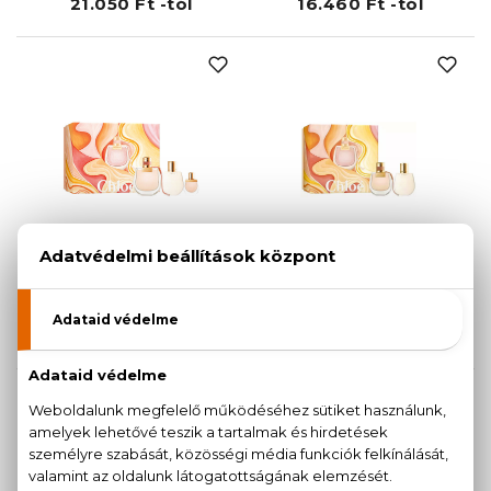
21.050 Ft -tól
16.460 Ft -tól
CHLOÉ
CHLOÉ
Nomade
Nomade
Eau De Parfum
Eau De Parfum
Szett 75+5+100 ml
Szett 50+100 ml
34.180 Ft
24.120 Ft