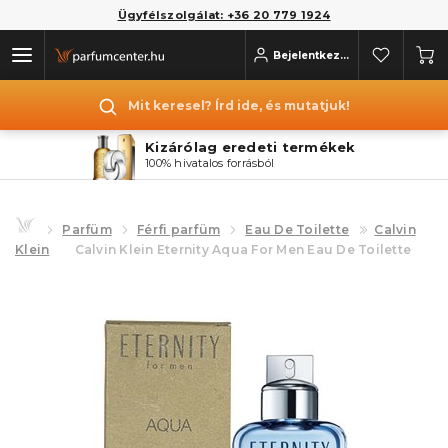
Ügyfélszolgálat: +36 20 779 1924
Bejelentkezés
Mit keresel? Írd ide, és mutatjuk!
Kizárólag eredeti termékek
100% hivatalos forrásból
Parfüm
Férfi parfüm
Eau De Toilette
Calvin
Klein
Calvin Klein Eternity Aqua For Men Eau De Toilette