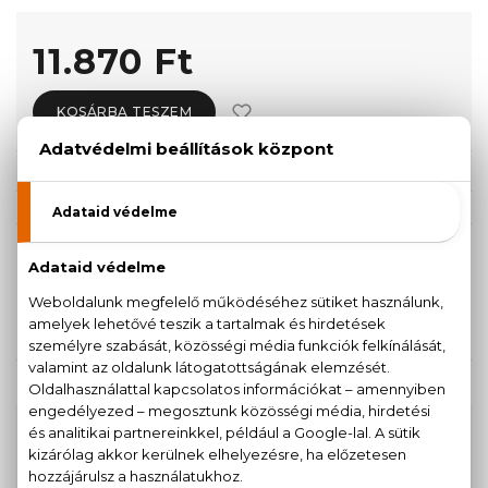
11.870 Ft
KOSÁRBA TESZEM
Törzsvásárlóknak csak:
11.277 Ft
KISZERELÉS KIVÁLASZTÁSA
Teszter 100 ml
100 ml
11.870 Ft
15.140 Ft
KAPCSOLÓDÓ TERMÉKEK
100% eredeti termékek,
14 napos visszaküldési
garanciával
+36
Kérdésed van, elakadtál? Hívd ügyfélszolgálatunkat: