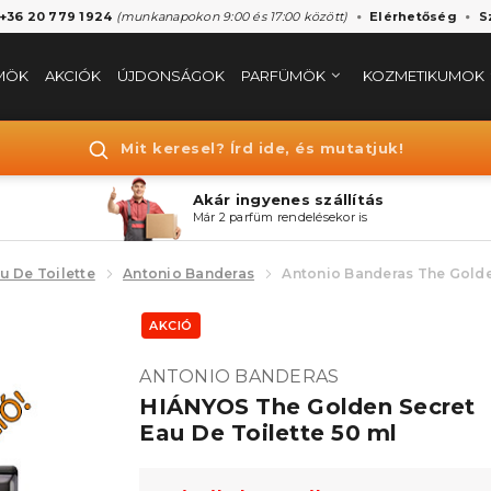
 +36 20 779 1924
(munkanapokon 9:00 és 17:00 között)
Elérhetőség
S
MÖK
AKCIÓK
ÚJDONSÁGOK
PARFÜMÖK
KOZMETIKUMOK
Mit keresel? Írd ide, és mutatjuk!
Akár ingyenes szállítás
Már 2 parfüm rendelésekor is
u De Toilette
Antonio Banderas
Antonio Banderas The Golde
AKCIÓ
ANTONIO BANDERAS
HIÁNYOS The Golden Secret
Eau De Toilette 50 ml