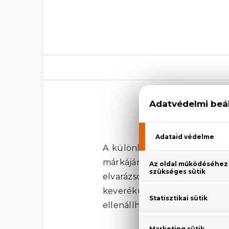
Ant
A különleges illatú Antonio
márkájának egyik legnagyob
elvarázsol. Az illatösszetevő
keveréküket mély, fás jegyek
ellenállhatatlan, maszkulin k