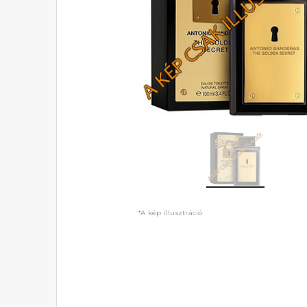
*A kép illusztráció