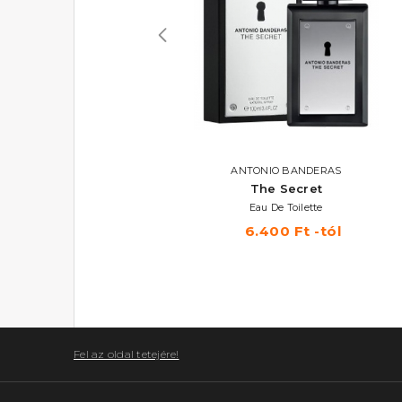
VALENTINO
ANTONIO BANDERAS
omo Born In Roma Coral
The Secret
Fantasy
Eau De Toilette
Eau De Toilette
6.400 Ft -tól
23.240 Ft -tól
Fel az oldal tetejére!