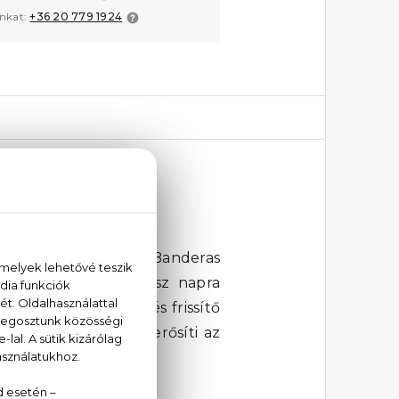
unkat:
+36 20 779 1924
ette
ol színész, Antonio Banderas
agával ragad és egész napra
ménymag: egzotikus és frissítő
 A bőr akkordja megerősíti az
ztás!