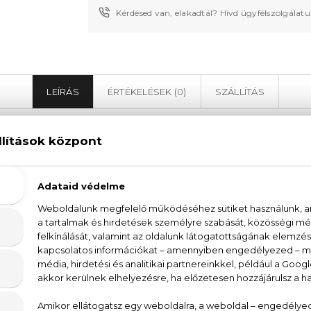
Kérdésed van, elakadtál? Hívd ügyfélszolgálat
LEÍRÁS
ÉRTÉKELÉSEK (0)
SZÁLLÍTÁS
onio Banderas The Golden Secret Eau De Toil
 Banderas The Golden Secret Eau De Toilette a spany
b büszkesége. Aromás-fűszeres illatával azonnal m
k között megtalálható a zöldalma likőr, a bors és a kö
kel egészíti ki a szerecsendió, a cédrus és az ámbra.
araktert. Ez a parfüm minden alkalomra tökéletes válas