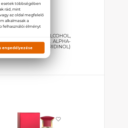
 LINALOOL, BENZYL ALCOHOL,
DROXYCITRONELLAL, ALPHA-
METHYLHYDROXYPIPERIDINOL)