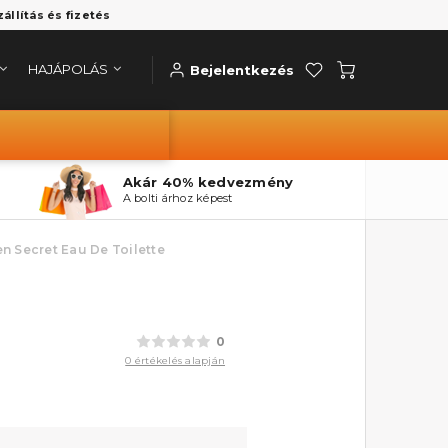
zállítás és fizetés
HAJÁPOLÁS
Bejelentkezés
Akár 40% kedvezmény
A bolti árhoz képest
n Secret Eau De Toilette
0
0 értékelés alapján