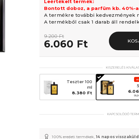
Leértékelt termék:
Bontott doboz, a parfüm kb. 40%-a
A termékre további kedvezmények n
A termékből csak 1 darab áll rendel
9.200 Ft
6.060 Ft
KOS
KISZERELÉS KIVÁLA
A
Teszter 100
ml
6.06
8.380 Ft
9.2
KAPCSOLÓDÓ TER
100% eredeti termékek,
14 napos visszaküld