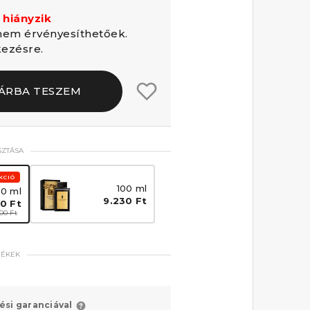
 hiányzik
em érvényesíthetőek.
kezésre.
ÁRBA TESZEM
SZTÁSA
KCIÓ
100 ml
50 ml
9.230 Ft
0 Ft
00 Ft
MÉKEK
ési garanciával