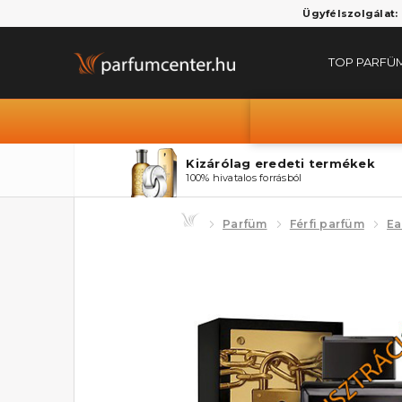
Ügyfélszolgálat:
TOP PARFÜ
Kizárólag eredeti termékek
100% hivatalos forrásból
Parfüm
Férfi parfüm
Ea