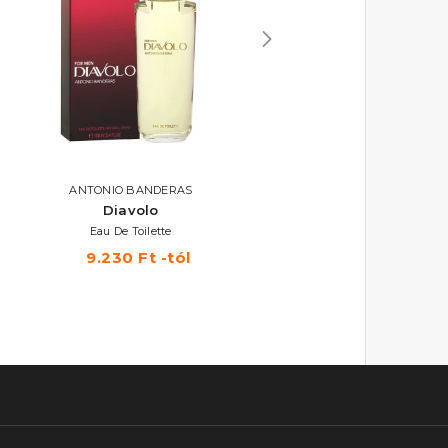
ANTONIO BANDERAS
ANTONIO BANDERAS
Diavolo
The Icon The Perfum
Eau De Toilette
Eau De Parfum
9.230 Ft -tól
13.790 Ft -tól