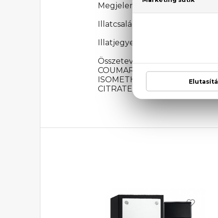
Megjelenési év: 2011
Illatcsalád: Aromás-fűszeres
Illatjegyek: Zöldalma likőr, b
Összetevők: ALCOHOL DENAT
COUMARIN, ETHYLHEXYL SA
ISOMETHYL IONONE, CITRAL
CITRATE, GERANIOL, CI 60730 