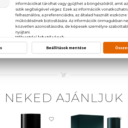
ors, köménymag, szerecsendió, cédrus, ámbra, bőr
., AQUA (WATER), PARFUM (FRAGRANCE), LIMONENE,
LICYLATE, BUTYL METHOXYDIBENZOYLMETHANE, HY
, CITRONELLOL, CINNAMAL, EUGENOL, TRIS(TETRA
(EXT. VIOLET 2).
NEKED AJÁNLJUK